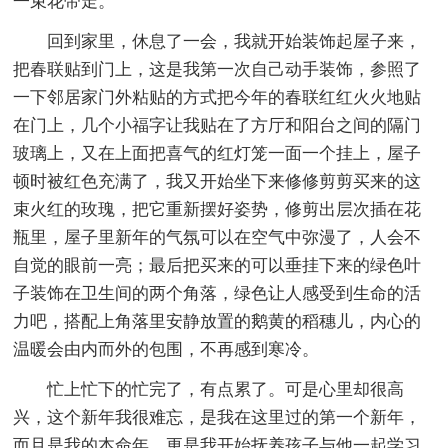
一束花带走。
回到家里，休息了一会，我就开始装饰起屋子来，
把春联贴到门上，这是我第一次自己动手装饰，参照了
一下邻居家门外粘贴的方式把今年的春联红红火火地贴
在门上，几个小福字让我贴在了方厅和阳台之间的隔门
玻璃上，又在上面把喜气的红灯笼一面一个挂上，屋子
顿时被红色充满了，我又开始坐下来修修剪剪买来的这
束火红的玫瑰，把它重新摆好姿势，修剪出层次插在花
瓶里，屋子里新年的气氛可以在空气中弥漫了，人会不
自觉的眼前一亮；最后把买来的可以垂挂下来的绿色叶
子装饰在卫生间的两个角落，绿色让人感受到生命的活
力吧，搭配上角落里安静放置的鹅黄的稻穗儿，内心的
温暖会由内而外的包围，不再感到寒冷。
忙上忙下的忙完了，有点累了。可是心里却很高
兴，这个新年我很难忘，是我在这里过的第一个新年，
而且是我的本命年，更是我开始抚养孩子与他一起学习