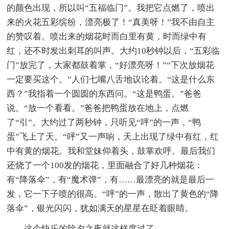
的颜色出现，所以叫“五福临门”。我把它点燃了，喷出
来的火花五彩缤纷，漂亮极了！“真美呀！”我不由自主
的赞叹着。喷出来的烟花时而白里有黄，时而绿中有
红，还不时发出刺耳的叫声。大约10秒钟以后，“五彩临
门”放完了，大家都鼓着掌，“好漂亮呀！”“下次放烟花
一定要买这个。”人们七嘴八舌地议论着。“这是什么东
西？”我指着一个圆圆的东西问。“这是鸭蛋。”爸爸
说。“放一个看看。”爸爸把鸭蛋放在地上，点燃
了“引”。大约过了两秒钟，只听见“呯”的一声，“鸭
蛋”飞上了天。“呯”又一声响，天上出现了绿中有红，红
中有黄的烟花。我和堂妹仰着头，鼓掌欢呼。最后我们
还烧了一个100发的烟花，里面融合了好几种烟花：
有“降落伞”，有“魔术弹”，有……最漂亮的就是最后一
发，它一下子喷的很高。“呯”的一声，散出了黄色的“降
落伞”，银光闪闪，犹如满天的星星在眨着眼睛。
这个快乐的除夕之夜就这样度过了