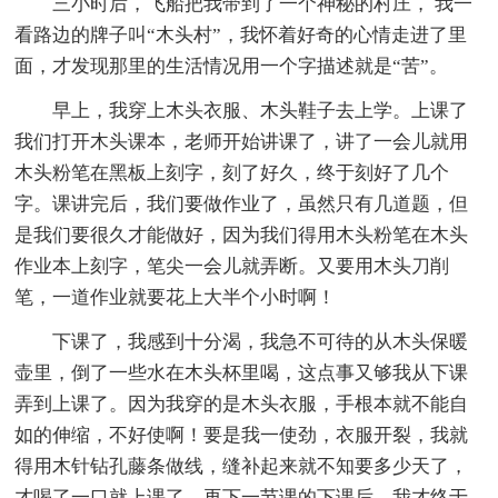
三小时后，飞船把我带到了一个神秘的村庄， 我一
看路边的牌子叫“木头村”，我怀着好奇的心情走进了里
面，才发现那里的生活情况用一个字描述就是“苦”。
早上，我穿上木头衣服、木头鞋子去上学。上课了
我们打开木头课本，老师开始讲课了，讲了一会儿就用
木头粉笔在黑板上刻字，刻了好久，终于刻好了几个
字。课讲完后，我们要做作业了，虽然只有几道题，但
是我们要很久才能做好，因为我们得用木头粉笔在木头
作业本上刻字，笔尖一会儿就弄断。又要用木头刀削
笔，一道作业就要花上大半个小时啊！
下课了，我感到十分渴，我急不可待的从木头保暖
壶里，倒了一些水在木头杯里喝，这点事又够我从下课
弄到上课了。因为我穿的是木头衣服，手根本就不能自
如的伸缩，不好使啊！要是我一使劲，衣服开裂，我就
得用木针钻孔藤条做线，缝补起来就不知要多少天了，
才喝了一口就上课了。再下一节课的下课后，我才终于