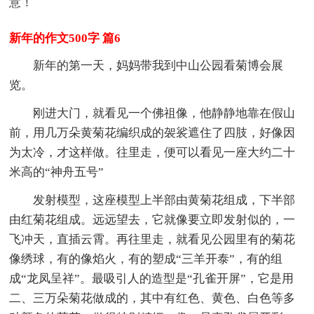
意！
新年的作文500字 篇6
新年的第一天，妈妈带我到中山公园看菊博会展
览。
刚进大门，就看见一个佛祖像，他静静地靠在假山
前，用几万朵黄菊花编织成的袈裟遮住了四肢，好像因
为太冷，才这样做。往里走，便可以看见一座大约二十
米高的“神舟五号”
发射模型，这座模型上半部由黄菊花组成，下半部
由红菊花组成。远远望去，它就像要立即发射似的，一
飞冲天，直插云霄。再往里走，就看见公园里有的菊花
像绣球，有的像焰火，有的塑成“三羊开泰”，有的组
成“龙凤呈祥”。最吸引人的造型是“孔雀开屏”，它是用
二、三万朵菊花做成的，其中有红色、黄色、白色等多