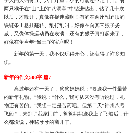
子大的大约有五、六十斤重，小的可能还不足十斤。有
两只猴子在“山”上的“八洞亭”中钻进钻出，钻了几十次
以后，才散开，真像在捉迷藏啊！有的在两座“山”顶的
铁链条上悬挂翻转、乱打乱叫，好像在向其它猴子扬
威，又像体操运动员在表演；还有的猴子真打起来了，
好像在争今年“猴王”的宝座呢！
新年的第一天，我不仅玩得开心，还获得了许多知
识。
新年的作文500字 篇7
离过年还有一天了，爸爸妈妈说：“要送我一件最苦
的新年礼物。”我说：“什么，我可从来没有听说过，礼
物还有苦的。”我想一定是苦药吧。但第二天“神州八号
飞船 ”，来到了我家门前，爸爸妈妈送我上了飞船后，什
么都没说，神秘兮兮的离开了。