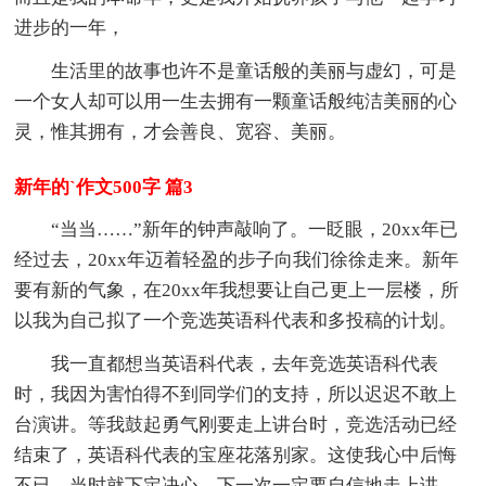
进步的一年，
生活里的故事也许不是童话般的美丽与虚幻，可是
一个女人却可以用一生去拥有一颗童话般纯洁美丽的心
灵，惟其拥有，才会善良、宽容、美丽。
新年的`作文500字 篇3
“当当……”新年的钟声敲响了。一眨眼，20xx年已
经过去，20xx年迈着轻盈的步子向我们徐徐走来。新年
要有新的气象，在20xx年我想要让自己更上一层楼，所
以我为自己拟了一个竞选英语科代表和多投稿的计划。
我一直都想当英语科代表，去年竞选英语科代表
时，我因为害怕得不到同学们的支持，所以迟迟不敢上
台演讲。等我鼓起勇气刚要走上讲台时，竞选活动已经
结束了，英语科代表的宝座花落别家。这使我心中后悔
不已，当时就下定决心，下一次一定要自信地走上讲