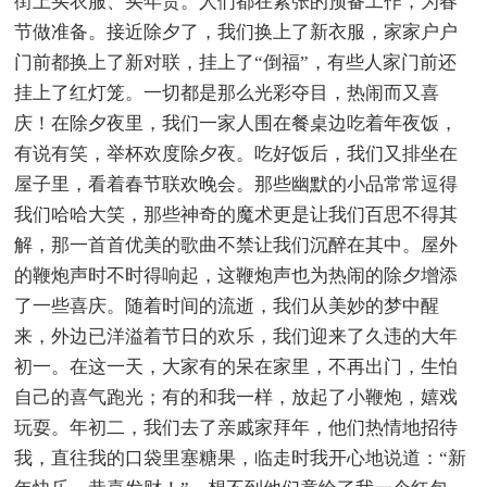
街上买衣服、买年货。人们都在紧张的预备工作，为春
节做准备。接近除夕了，我们换上了新衣服，家家户户
门前都换上了新对联，挂上了“倒福”，有些人家门前还
挂上了红灯笼。一切都是那么光彩夺目，热闹而又喜
庆！在除夕夜里，我们一家人围在餐桌边吃着年夜饭，
有说有笑，举杯欢度除夕夜。吃好饭后，我们又排坐在
屋子里，看着春节联欢晚会。那些幽默的小品常常逗得
我们哈哈大笑，那些神奇的魔术更是让我们百思不得其
解，那一首首优美的歌曲不禁让我们沉醉在其中。屋外
的鞭炮声时不时得响起，这鞭炮声也为热闹的除夕增添
了一些喜庆。随着时间的流逝，我们从美妙的梦中醒
来，外边已洋溢着节日的欢乐，我们迎来了久违的大年
初一。在这一天，大家有的呆在家里，不再出门，生怕
自己的喜气跑光；有的和我一样，放起了小鞭炮，嬉戏
玩耍。年初二，我们去了亲戚家拜年，他们热情地招待
我，直往我的口袋里塞糖果，临走时我开心地说道：“新