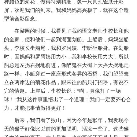
种颜色的菊花，做得特别精细，像一只真孔雀展开彩
屏，欢迎我们的到来。我和妈妈高兴极了，就在这个造
型前合影留念。
在游园的时候，我看见了我的语文老师李校长和他
的全家，便和他们一起到湖面划船。上船后，妈妈坐船
头，李校长坐船尾，我和罗阿姨、李昕坐船身。在划船
时，因妈妈和罗阿姨用力小，我和李校长用力大，所以
船总是左拐右拐地前进，像醉鬼在大街上大摇大摆地走
路一样。小艇穿过一座座形式各异的石桥，我们望望耸
立在两岸边的菊花作品，跟来往的船只打招呼，有说不
完的情趣。上岸后，李校长说：“啊，真像打了一场
球！”我从这件事里悟出了一个道理：我们一定要齐心合
力，才能把事情做得更好！
后来，我们看了猴山，因为今年是猴年，我发现今
天的猴子好像比以前的更加聪明、活泼一些了。这些猴