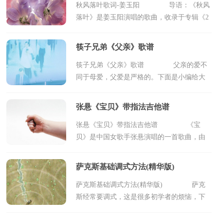
秋风落叶歌词-姜玉阳 导语：《秋风
落叶》是姜玉阳演唱的歌曲，收录于专辑《2
010年三月热搜歌》中。下面是小编为您收集
整理的歌词，希望对您有所帮助。
筷子兄弟《父亲》歌谱
歌曲歌词 寂寞...
筷子兄弟《父亲》歌谱 父亲的爱不
同于母爱，父爱是严格的。下面是小编给大
家收集筷子兄弟《父亲》歌谱，欢迎阅读。
词曲：筷子兄弟 总是向你索
张悬《宝贝》带指法吉他谱
取 却不曾说谢谢你 ...
张悬《宝贝》带指法吉他谱 《宝
贝》是中国女歌手张悬演唱的一首歌曲，由
张悬独自创作完成并收录在2006年6月9日发
行的首张个人专辑《My Life Will…》中。下
萨克斯基础调式方法(精华版)
面是小编整理...
萨克斯基础调式方法(精华版) 萨克
斯经常要调式，这是很多初学者的烦恼，下
面是小编给大家收集的萨克斯基础调式方法