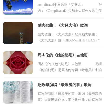
complicated中文歌词「艾薇儿」 导
语：《Complicated》是加拿大唱作女歌手艾
薇儿·拉维尼演唱的一首流行歌曲，歌词、音
谱由艾薇儿·拉维尼、劳伦·克里斯蒂、斯科特
励志歌曲：《大风大浪》歌词
·斯波...
励志歌曲：《大风大浪》歌词励志歌曲：
《大风大浪》曲：DIDO-WHITE FLAG 作
词：岳少龙大风 狂飙着 我的眼 睁不开 流下
眼泪我是 应该 停下呢 或 继续 走下去路还正
周杰伦的《她的睫毛》吉他谱
遥远我以为可以侥...
周杰伦的《她的睫毛》吉他谱 歌曲
《她的睫毛》是周杰伦专辑《叶惠美》中的
歌曲，由杰伦作曲编曲、方文山作词，2003
年7月29日由阿尔法唱片公司发行。下面是小
赵咏华演唱「最浪漫的事」歌词
编给大家收集的...
赵咏华演唱「最浪漫的事」歌词《最浪漫的
事》是姚若龙作词，李正帆作曲，由赵咏华
演唱的名曲。发行于1994年。在1995年前