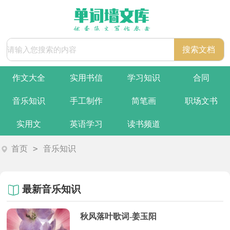
作文大全
实用书信
学习知识
合同
音乐知识
手工制作
简笔画
职场文书
实用文
英语学习
读书频道
>
首页
音乐知识
最新音乐知识
秋风落叶歌词-姜玉阳