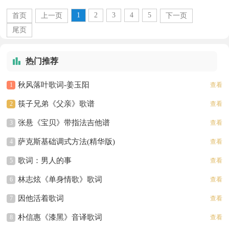
后，因台湾歌手赵咏华的精彩演唱曾经风靡
1
2
3
4
5
首页
上一页
下一页
一时。特别是歌词...
尾页
热门推荐
秋风落叶歌词-姜玉阳
1
查看
筷子兄弟《父亲》歌谱
2
查看
张悬《宝贝》带指法吉他谱
3
查看
萨克斯基础调式方法(精华版)
4
查看
歌词：男人的事
5
查看
林志炫《单身情歌》歌词
6
查看
因他活着歌词
7
查看
朴信惠《漆黑》音译歌词
8
查看