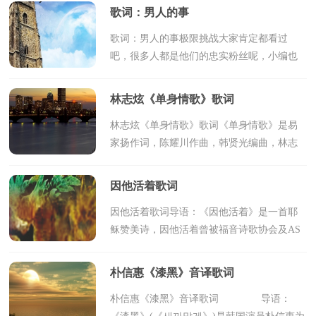
(精华版)，欢迎阅读。 萨克斯又名
歌词：男人的事
萨克斯风，来源于西方，品...
歌词：男人的事极限挑战大家肯定都看过
吧，很多人都是他们的忠实粉丝呢，小编也
特别喜欢看呢，《极限挑战》大电影即将于1
月15号上映了，这部电影的主题曲《男人的
林志炫《单身情歌》歌词
事》由六位主演们演...
林志炫《单身情歌》歌词《单身情歌》是易
家扬作词，陈耀川作曲，韩贤光编曲，林志
炫演唱的歌曲，收录在林志炫1999年12月24
日由索尼音乐发行的新歌精选辑《单身情
因他活着歌词
歌》中。下面是小编...
因他活着歌词导语：《因他活着》是一首耶
稣赞美诗，因他活着曾被福音诗歌协会及AS
CAP评选为“1974年最佳福音诗歌”。你知道歌
词是什么吗?下面是小编为您收集整理的歌
朴信惠《漆黑》音译歌词
词，希望对您...
朴信惠《漆黑》音译歌词 导语：