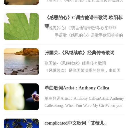
《漆黑》(《새까맣게》)是韩国演员朴信惠为
《邻家花美男》演唱的剧中主题曲。下面是
小编为您收集整理的歌词，希望对您有所帮
《感恩的心》C调吉他谱带歌词-欧阳菲
助。 韩语歌...
菲
《感恩的心》C调吉他谱带歌词-欧阳菲菲
手语歌《感恩的心》是歌手欧阳菲菲的
代表作，歌中讲述了凄婉动人的故事。2006
年有大陆著名歌手陈红翻唱再次走红。歌曲
张国荣-《风继续吹》经典传奇歌词
《感恩的心...
张国荣-《风继续吹》经典传奇歌词
《风继续吹》是张国荣演唱的歌曲，由郑国
江填词，宇崎龙童Ryudo Uzaki、Youko Agi作
曲，收录在张国荣1983年发行的专辑《风继
单曲歌词Artist：Anthony Callea
续吹》中。这首...
单曲歌词Artist：Anthony CalleaArtist: Anthony
CalleaSong: When You Were My GirlWhen you
were my girl, there were times you&#039;d look
at meAnd I knew exactly how it f...
complicated中文歌词「艾薇儿」