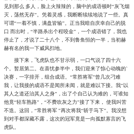
见到那么 多人，脸上火辣辣的，脑中的成语顿时“灰飞烟
灭，荡然无存”。凭着灵感，我断断续续地说了一些。真
可谓“一着不慎，满盘皆输”。正当我暗自庆幸自己的脱
口 而出时，“半路杀出个程咬金”，一个成语错了，我也
停止了，才说了二十八个，不到鲁鱼恒的一半，当初赫
赫有名的我一下威风扫地。
接下来，飞虎队也不甘示弱，一口气说了四十六
个。暂居第二。在喜忧参半中，我们迎来了惊心动魄的`
决赛，一字排开，组合成语。“常胜将军”曾几次刁难
我，让我接的成语不是闻所未闻，就是难以下接。我“以
其人之道还治其人之身”，出了个自己认为难的，可谁知
他竟“轻车熟路”，“不费吹灰之力”接了下来， 使我叫苦
不迭。这回，“常胜将军 ”再次将我“斩于马下”。我没想
到对手都深藏不露，这次的冠军竟是一向孤默寡言的飞
虎队。