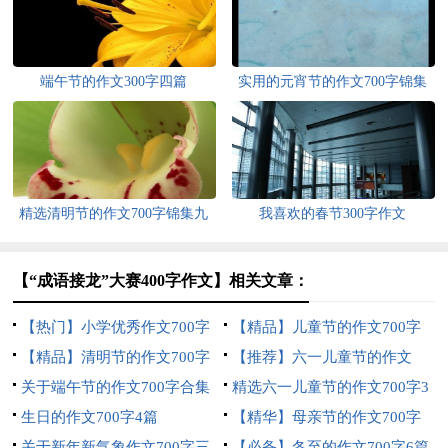
端午节的作文300字四篇
实用的元宵节的作文700字锦集
十篇
精选清明节的作文700字锦集九
我喜欢的春节300字作文
篇
【“成语接龙”大赛400字作文】相关文章：
【热门】小学优秀作文700字
【精品】儿童节的作文700字
三篇
【精品】清明节的作文700字
五篇
【推荐】六一儿童节的作文
合集十篇
关于端午节的作文700字合集
700字8篇
精选六一儿童节的作文700字3
六篇
生日的作文700字4篇
篇
【精华】母亲节的作文700字
关于新年新气象作文700字三
三篇
【必备】冬至的作文700字6篇