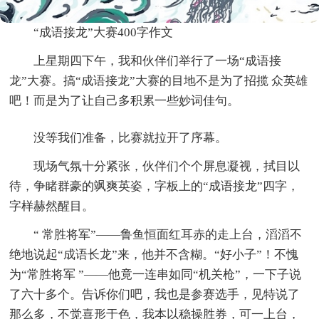
“成语接龙”大赛400字作文
上星期四下午，我和伙伴们举行了一场“成语接
龙”大赛。搞“成语接龙”大赛的目地不是为了招揽 众英雄
吧！而是为了让自己多积累一些妙词佳句。
没等我们准备，比赛就拉开了序幕。
现场气氛十分紧张，伙伴们个个屏息凝视，拭目以
待，争睹群豪的飒爽英姿，字板上的“成语接龙”四字，
字样赫然醒目。
“ 常胜将军”——鲁鱼恒面红耳赤的走上台，滔滔不
绝地说起“成语长龙”来，他并不含糊。“好小子”！不愧
为“常胜将军 ”——他竟一连串如同“机关枪”，一下子说
了六十多个。告诉你们吧，我也是参赛选手，见特说了
那么多，不觉喜形于色，我本以稳操胜券，可一上台，