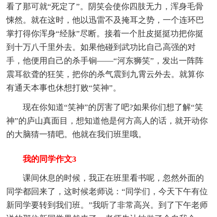
看了那可就“死定了”。阴笑会使你四肢无力，浑身毛骨
悚然。就在这时，他以迅雷不及掩耳之势，一个连环巴
掌打得你浑身“经脉”尽断。接着一个肚皮挺挺功把你挺
到十万八千里外去。如果他碰到武功比自己高强的对
手，他便用自己的杀手锏——“河东狮笑”，发出一阵阵
震耳欲聋的狂笑，把你的杀气震到九霄云外去。就算你
有通天本事也休想打败“笑神”。
现在你知道“笑神”的厉害了吧?如果你们想了解“笑
神”的庐山真面目，想知道他是何方高人的话，就开动你
的大脑猜一猜吧。他就在我们班里哦。
我的同学作文3
课间休息的时候，我正在班里看书呢，忽然外面的
同学都回来了，这时候老师说：“同学们，今天下午有位
新同学要转到我们班。”我听了非常高兴。到了下午老师