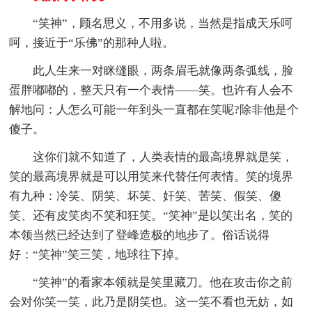
“笑神”，顾名思义，不用多说，当然是指成天乐呵
呵，接近于“乐佛”的那种人啦。
此人生来一对眯缝眼，两条眉毛就像两条弧线，脸
蛋胖嘟嘟的，整天只有一个表情——笑。也许有人会不
解地问：人怎么可能一年到头一直都在笑呢?除非他是个
傻子。
这你们就不知道了，人类表情的最高境界就是笑，
笑的最高境界就是可以用笑来代替任何表情。笑的境界
有九种：冷笑、阴笑、坏笑、奸笑、苦笑、假笑、傻
笑、还有皮笑肉不笑和狂笑。“笑神”是以笑出名，笑的
本领当然已经达到了登峰造极的地步了。俗话说得
好：“笑神”笑三笑，地球往下掉。
“笑神”的看家本领就是笑里藏刀。他在攻击你之前
会对你笑一笑，此乃是阴笑也。这一笑不看也无妨，如