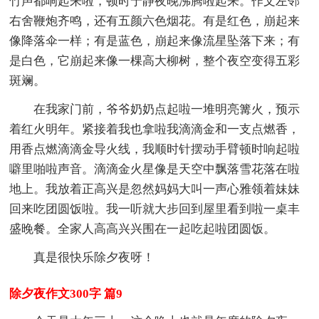
竹声都响起来啦，顿时宁静夜晚沸腾啦起来。作文左邻
右舍鞭炮齐鸣，还有五颜六色烟花。有是红色，崩起来
像降落伞一样；有是蓝色，崩起来像流星坠落下来；有
是白色，它崩起来像一棵高大柳树，整个夜空变得五彩
斑斓。
在我家门前，爷爷奶奶点起啦一堆明亮篝火，预示
着红火明年。紧接着我也拿啦我滴滴金和一支点燃香，
用香点燃滴滴金导火线，我顺时针摆动手臂顿时响起啦
噼里啪啦声音。滴滴金火星像是天空中飘落雪花落在啦
地上。我放着正高兴是忽然妈妈大叫一声心雅领着妹妹
回来吃团圆饭啦。我一听就大步回到屋里看到啦一桌丰
盛晚餐。全家人高高兴兴围在一起吃起啦团圆饭。
真是很快乐除夕夜呀！
除夕夜作文300字 篇9