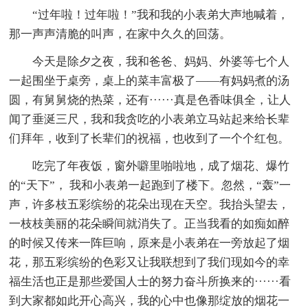
“过年啦！过年啦！”我和我的小表弟大声地喊着，
那一声声清脆的叫声，在家中久久的回荡。
今天是除夕之夜，我和爸爸、妈妈、外婆等七个人
一起围坐于桌旁，桌上的菜丰富极了——有妈妈煮的汤
圆，有舅舅烧的热菜，还有······真是色香味俱全，让人
闻了垂涎三尺，我和我贪吃的小表弟立马站起来给长辈
们拜年，收到了长辈们的祝福，也收到了一个个红包。
吃完了年夜饭，窗外噼里啪啦地，成了烟花、爆竹
的“天下”， 我和小表弟一起跑到了楼下。忽然，“轰”一
声，许多枝五彩缤纷的花朵出现在天空。我抬头望去，
一枝枝美丽的花朵瞬间就消失了。正当我看的如痴如醉
的时候又传来一阵巨响，原来是小表弟在一旁放起了烟
花，那五彩缤纷的色彩又让我联想到了我们现如今的幸
福生活也正是那些爱国人士的努力奋斗所换来的······看
到大家都如此开心高兴，我的心中也像那绽放的烟花一