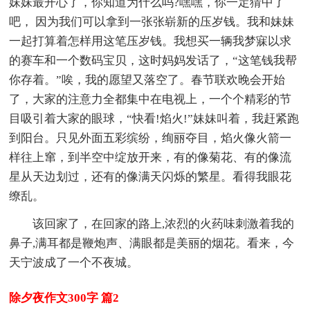
妹妹最开心了，你知道为什么吗?嘿嘿，你一定猜中了
吧， 因为我们可以拿到一张张崭新的压岁钱。我和妹妹
一起打算着怎样用这笔压岁钱。我想买一辆我梦寐以求
的赛车和一个数码宝贝，这时妈妈发话了，“这笔钱我帮
你存着。”唉，我的愿望又落空了。春节联欢晚会开始
了，大家的注意力全都集中在电视上，一个个精彩的节
目吸引着大家的眼球，“快看!焰火!”妹妹叫着，我赶紧跑
到阳台。只见外面五彩缤纷，绚丽夺目，焰火像火箭一
样往上窜，到半空中绽放开来，有的像菊花、有的像流
星从天边划过，还有的像满天闪烁的繁星。看得我眼花
缭乱。
该回家了，在回家的路上,浓烈的火药味刺激着我的
鼻子,满耳都是鞭炮声、满眼都是美丽的烟花。看来，今
天宁波成了一个不夜城。
除夕夜作文300字 篇2