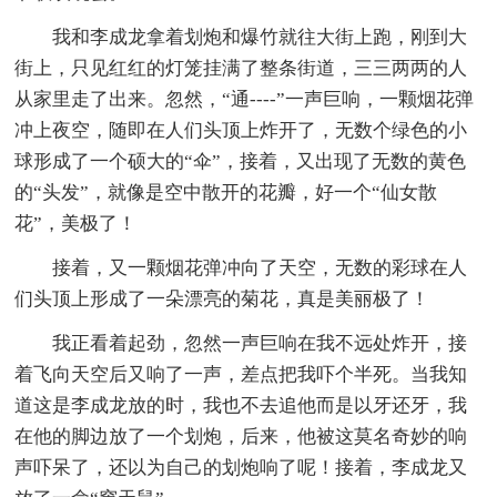
我和李成龙拿着划炮和爆竹就往大街上跑，刚到大
街上，只见红红的灯笼挂满了整条街道，三三两两的人
从家里走了出来。忽然，“通----”一声巨响，一颗烟花弹
冲上夜空，随即在人们头顶上炸开了，无数个绿色的小
球形成了一个硕大的“伞”，接着，又出现了无数的黄色
的“头发”，就像是空中散开的花瓣，好一个“仙女散
花”，美极了！
接着，又一颗烟花弹冲向了天空，无数的彩球在人
们头顶上形成了一朵漂亮的菊花，真是美丽极了！
我正看着起劲，忽然一声巨响在我不远处炸开，接
着飞向天空后又响了一声，差点把我吓个半死。当我知
道这是李成龙放的时，我也不去追他而是以牙还牙，我
在他的脚边放了一个划炮，后来，他被这莫名奇妙的响
声吓呆了，还以为自己的划炮响了呢！接着，李成龙又