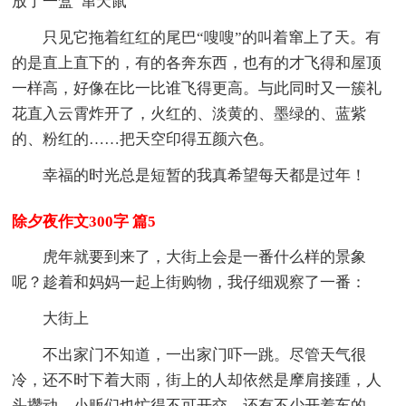
放了一盒“窜天鼠”
只见它拖着红红的尾巴“嗖嗖”的叫着窜上了天。有
的是直上直下的，有的各奔东西，也有的才飞得和屋顶
一样高，好像在比一比谁飞得更高。与此同时又一簇礼
花直入云霄炸开了，火红的、淡黄的、墨绿的、蓝紫
的、粉红的……把天空印得五颜六色。
幸福的时光总是短暂的我真希望每天都是过年！
除夕夜作文300字 篇5
虎年就要到来了，大街上会是一番什么样的景象
呢？趁着和妈妈一起上街购物，我仔细观察了一番：
大街上
不出家门不知道，一出家门吓一跳。尽管天气很
冷，还不时下着大雨，街上的人却依然是摩肩接踵，人
头攒动。小贩们也忙得不可开交。还有不少开着车的