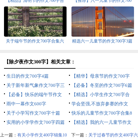
【精品】清明节的作文700字合
【推荐】六一儿童节的作文700
集十篇
字8篇
关于端午节的作文700字合集六
精选六一儿童节的作文700字3篇
篇
【除夕夜作文300字】相关文章：
生日的作文700字4篇
【精华】母亲节的作文700字
关于新年新气象作文700字三
三篇
【必备】冬至的作文700字6篇
篇
【必备】快乐的端午节作文
【精选】小学生作文700字合
700字3篇
雨中一幕作文600字
集八篇
学会坚强,不放弃参赛的作文
关于小学写作文700字十篇
500字
快乐的儿童节作文700字合集8
实用的小学学作文700字四篇
篇
【精选】我的六一儿童节作文
700字四篇
上一篇：
有关小学作文400字锦集10
下一篇：
关于过春节的作文400字六