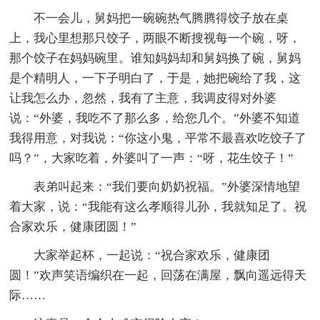
不一会儿，舅妈把一碗碗热气腾腾得饺子放在桌
上，我心里想那只饺子，两眼不断搜视每一个碗，呀，
那个饺子在妈妈碗里。谁知妈妈却和舅妈换了碗，舅妈
是个精明人，一下子明白了，于是，她把碗给了我，这
让我怎么办，忽然，我有了主意，我调皮得对外婆
说：“外婆，我吃不了那么多，给您几个。”外婆不知道
我得用意，对我说：“你这小鬼，平常不最喜欢吃饺子了
吗？”，大家吃着，外婆叫了一声：“呀，花生饺子！”
表弟叫起来：“我们要向奶奶祝福。”外婆深情地望
着大家，说：“我能有这么孝顺得儿孙，我就知足了。祝
合家欢乐，健康团圆！”
大家举起杯，一起说：“祝合家欢乐，健康团
圆！”欢声笑语编织在一起，回荡在满屋，飘向遥远得天
际……