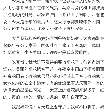
今天是大年三十，这个晚上也就是年度的除夕夜。
大街小巷都洋溢着过年的气氛，马路两旁的树上都挂满
了红彤彤的灯笼，家家户户门上都贴上了对联。听爸爸
说：今天是今年的最后天，这天每家都要吃年夜团圆
饭，还要放烟花，守岁，小孩子还有压岁钱……
大早我就和爸爸妈妈回到爷爷奶奶家，大家都聚在
起吃年夜饭，桌子上的饭菜可丰盛了！有鸡肉、鸭肉、
红烧黄鱼、生冻羊肉……许多都是我喜爱吃的。
吃完饭，我就迫不及待的要放烟花了，爸爸点燃了
烟花，美丽的烟花腾空而起，在夜空中画出了幅美丽而
神奇的画卷：有的像只只小蝌蚪样游上天空，有的像仙
女散化样的在空中跳舞，有的像流星雨从天而降，有的
像满天的星星在闪光……天空上的烟花越来越多了，红
的，黄的，绿的，蓝的，紫的，犹如百花齐放。
我跟妈妈说：今天晚上要守岁，我就不睡觉了。妈