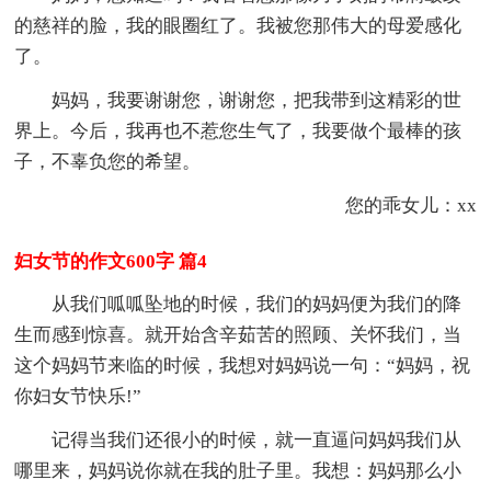
的慈祥的脸，我的眼圈红了。我被您那伟大的母爱感化
了。
妈妈，我要谢谢您，谢谢您，把我带到这精彩的世
界上。今后，我再也不惹您生气了，我要做个最棒的孩
子，不辜负您的希望。
您的乖女儿：xx
妇女节的作文600字 篇4
从我们呱呱坠地的时候，我们的妈妈便为我们的降
生而感到惊喜。就开始含辛茹苦的照顾、关怀我们，当
这个妈妈节来临的时候，我想对妈妈说一句：“妈妈，祝
你妇女节快乐!”
记得当我们还很小的时候，就一直逼问妈妈我们从
哪里来，妈妈说你就在我的肚子里。我想：妈妈那么小