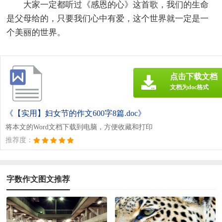
大家一定都听过《感恩的心》这首歌，我们的生命
是父母给的，只要我们心中有爱，这个世界就一定是一
个美丽的世界。
点击下载文档
文档为doc格式
《【实用】妇女节的作文600字8篇.doc》
将本文的Word文档下载到电脑，方便收藏和打印
推荐度：
字数作文图文推荐