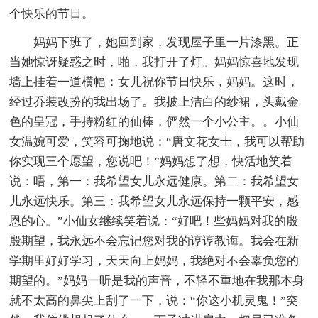
个快乐的节日。
妈妈下班了，她回到家，发现屋子里一片漆黑。正
当她惊讶疑惑之时，啪，我打开了灯。妈妈惊喜地发现
墙上挂着一道横幅：女儿祝你节日快乐，妈妈。这时，
经过乔装改扮的我出场了。我披上洁白的纱裙，头戴金
色的皇冠，手持粉红的仙棒，俨然一个小公主。。小仙
女温婉可爱，笑容可掬地说：“唐文花女士，我可以帮助
你实现三个愿望，您说吧！”妈妈想了想，快活地笑着
说：唔，第一：我希望女儿永远健康。第二：我希望女
儿永远快乐。第三：我希望女儿永远保持一颗平安，感
恩的心。”小仙女继续笑着说：“好吧！些妈妈对我的殷
殷期望，我永远不会忘记您对我的谆谆教诲。我会在新
学期里好好学习，天天向上妈妈，我绝对不会辜负您的
期望的。”妈妈一听是我的声音，不轻不重地在我那本身
就不太高的鼻尖上刮了一下，说：“你这小机灵鬼！”突