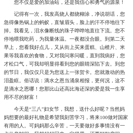
您不仅是爱的加油站，还是我信心和勇气的源泉！
记得有一次，我发高烧人都烧糊涂，净说胡话，您
急得像热锅上的蚂蚁，直皱眉头，脸上的汗不停地往下
掉。我看见，泪水像断线的珠子哗哗地直往下流。您不
停地喂我吃药，为我量体温。一夜都没合眼。到第二天
早上，您看我好点儿，又从街上买来蛋糕、山楂片、米
果等我喜欢的食物，又对我问寒问暖，直到我病好，您
才松口气，可我却明显得看到您的眼睛深陷下去。到您
的节日，我仅仅只是为您送上一张贺卡。您就激动的热
泪盈眶。俗话说：滴水之恩当涌泉相报，更何况，这不
是滴水之恩哪！您那比山还高比海还深的爱是我一生享
用不尽的财富！
今天是“三八”妇女节，我想，送什么好呢？当然妈
妈想要的最好礼物是希望我刻苦学习，将来100做对国家
有用的人。可妈妈那么辛苦，一天要做好多事情没有一