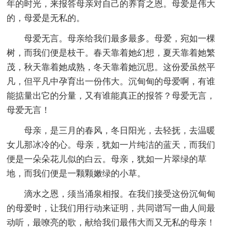
年的时光，来报答母亲对自己的养育之恩。母爱是伟大
的，母爱是无私的。
母爱无言。母亲给我们最多最多。母爱，宛如一棵
树，而我们便是枝干。春天靠着她幻想，夏天靠着她繁
茂，秋天靠着她成熟，冬天靠着她沉思。这份爱虽然平
凡，但平凡中孕育出一份伟大。沉甸甸的母爱啊，有谁
能掂量出它的分量，又有谁能真正的报答？母爱无言，
母爱无言！
母亲，是三月的春风，冬日阳光，去轻抚，去温暖
女儿那冰冷的心。母亲，犹如一片纯洁的蓝天，而我们
便是一朵朵花儿似的白云。母亲，犹如一片翠绿的草
地，而我们便是一颗颗嫩绿的小草。
滴水之恩，须当涌泉相报。在我们接受这份沉甸甸
的母爱时，让我们用行动来证明，共同谱写一曲人间最
动听，最嘹亮的歌，献给我们最伟大而又无私的母亲！