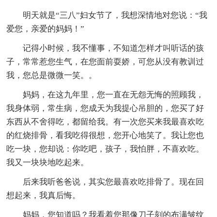
明天就是“三八”妇女节了，我想深情地对您说：“我
爱您，亲爱的妈妈！”
记得小时候，我不懂事，不知道怎样才叫听话的孩
子，常常惹您生气，在您面前耍娇，可您从没有教训过
我，您总是微微一笑。。
妈妈，在这九年里，您一直在无怨无悔的照顾我，
我身体弱，常生病，您成天为我提心吊胆的，您买了好
东西从不舍得吃，都留给我。有一次您买来我最喜欢吃
的红烧排骨，看我吃得很想，您开心地笑了。我让您也
吃一块，您却说：你吃吧，孩子，我怕胖，不喜欢吃。
我又一块块地吃起来。
后来我听爸爸说，其实您最喜欢吃排骨了。现在回
想起来，我真后悔。
妈妈，您知道吗？我看着您那像刀子刻的布满皱纹