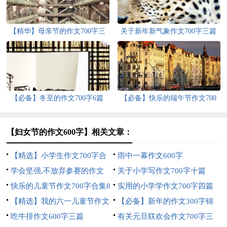
【精华】母亲节的作文700字三
关于新年新气象作文700字三篇
篇
【必备】冬至的作文700字6篇
【必备】快乐的端午节作文700
字3篇
【妇女节的作文600字】相关文章：
【精选】小学生作文700字合
雨中一幕作文600字
集八篇
学会坚强,不放弃参赛的作文
关于小学写作文700字十篇
500字
快乐的儿童节作文700字合集8
实用的小学学作文700字四篇
篇
【精选】我的六一儿童节作文
【必备】新年的作文300字锦
700字四篇
吃牛排作文600字三篇
集5篇
有关元旦联欢会作文700字三