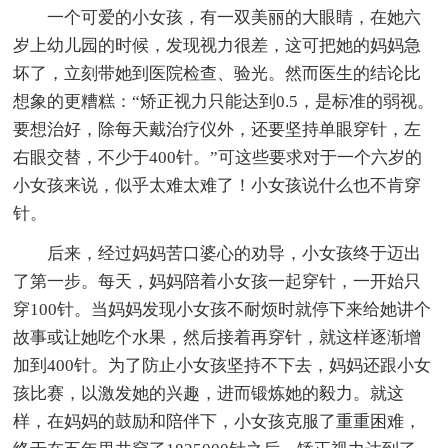
一个可爱的小女孩，有一双美丽的大眼睛，在她六
岁上幼儿园的时候，发现视力很差，这可把她的妈妈急
坏了，立刻带她到医院检查、验光。然而医生的结论比
想象的更糟糕：“矫正视力只能达到0.5，是标准的弱视。
要想治好，除每天戴治疗仪外，还要坚持单眼穿针，左
右眼交替，不少于400针。”可这些要求对于一个六岁的
小女孩来说，似乎太难太难了！小女孩说什么也不肯穿
针。
后来，经过妈妈苦口婆心的劝导，小女孩终于迈出
了第一步。每天，妈妈陪着小女孩一起穿针，一开始只
穿100针。当妈妈发现小女孩不耐烦时就停下来给她讲个
故事或让她吃个水果，然后接着再穿针，就这样逐渐增
加到400针。为了防止小女孩坚持不下去，妈妈还跟小女
孩比赛，以激发她的兴趣，进而锻炼她的毅力。就这
样，在妈妈的鼓励和陪伴下，小女孩克服了重重困难，