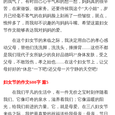
的我气了。有时自己心平气和的想一想，妈妈真的很辛
苦，在家做饭、做家务。还要侍候我这个“大小姐”，岁
月已经毫不客气的在妈妈脸上刻画了一些皱纹，斑点，
憔悴多了，而我却不识趣的与妈妈斗嘴。希望这篇妇女
节作文能够表达我对妈妈的爱。
在这个妇女节的来临之际，我决定用自己的孝心感
动父母，替他们洗洗脚，洗洗头，捶捶背……这些不都
是我们现代子女所缺少的良好品德吗?“身体发肤，受之
父母，不敢毁伤，孝之始也……在这个妇女节上，让父
母好好的“休息”一下吧!还父母一片宁静的天空吧!
妇女节的作文600字 篇5
在我们平凡的生活中，有一件无价之宝时刻伴随着
我们。它像叮咚的泉水，滋养着我们；它像温暖的阳
光，给我们前进的力量。它，就是母爱。在三八妇女节
来临之际，我把最真挚的祝福送给我母亲：母亲，节日