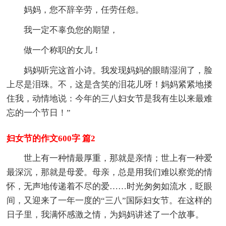
妈妈，您不辞辛劳，任劳任怨。
我一定不辜负您的期望，
做一个称职的女儿！
妈妈听完这首小诗。我发现妈妈的眼睛湿润了，脸
上尽是泪珠。不，这是含笑的泪花儿呀！妈妈紧紧地搂
住我，动情地说：今年的三八妇女节是我有生以来最难
忘的一个节日！”
妇女节的作文600字 篇2
世上有一种情最厚重，那就是亲情；世上有一种爱
最深沉，那就是母爱。母亲，总是用我们难以察觉的情
怀，无声地传递着不尽的爱……时光匆匆如流水，眨眼
间，又迎来了一年一度的“三八”国际妇女节。在这样的
日子里，我满怀感激之情，为妈妈讲述了一个故事。