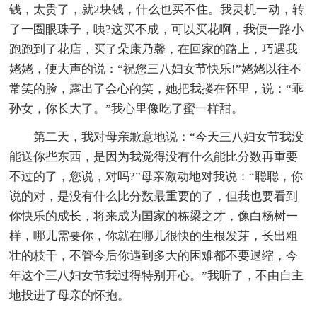
钱，太贵了，就2块钱，什么也买不住。我灵机一动，转
了一圈眼珠子，咦?这买不成，可以买花啊，我便一路小
跑跑到了花店，买了朵康乃馨，在回家的路上，巧遇我
姥姥，便大声的说：“祝您三八妇女节快乐!”姥姥以往不
常笑的脸，露出了会心的笑，她把我搂在怀里，说：“乖
孙女，你长大了。”我心里像吃了蜜一样甜。
第二天，我对母亲歉意地说：“今天三八妇女节我没
能送你些东西，是因为我觉得没有什么能比分数再重要
不过的了，您说，对吗?”母亲激动地对我说：“聪聪，你
说的对，是没有什么比分数最重要的了，但我也要看到
你快乐的成长，将来成为国家的栋梁之才，像白杨树一
样，哪儿需要你，你就在哪儿很快的生根发芽，长出粗
壮的枝干，不管今后你遇到多大的困难都不要退缩，今
年这个三八妇女节我过得特别开心。”我听了，不由自主
地投进了母亲的怀抱。