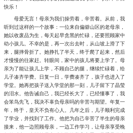
快乐！
母爱无言！母亲为我们操劳着，辛苦着。从前，我
听到过这样的一个故事：一位来自偏僻山区的老母亲，
她以收废品为生，每天起早贪黑的忙碌，还要照顾家中
幼小孩儿。不幸的是，再一次出去时，从山坡上滑了下
来，腿摔骨折了。她挣扎了半天，终于爬了起来，然后
才慢慢的往家赶。转眼间，家中的孩儿将要上学了。母
亲为了能让孩儿上学，不顾自己的腿，继续忙碌着，给
儿子凑齐学费。日复一日，学费凑齐了，孩子也进入了
学堂。她再把孩子送入学堂的那一刻，儿子留下了晶莹
的泪水。他告诫自己，我已经长大了，已经懂事了，我
会笨鸟先飞，我决不辜负母亲吗的辛苦与期望。年复一
年，终于，皇天不负有心人。几年之后，儿子顺利完成
了学业，并找到了工作。他把为自己辛苦了半生的母亲
接来，他一边照顾母亲，一边工作学习，让母亲享受晚