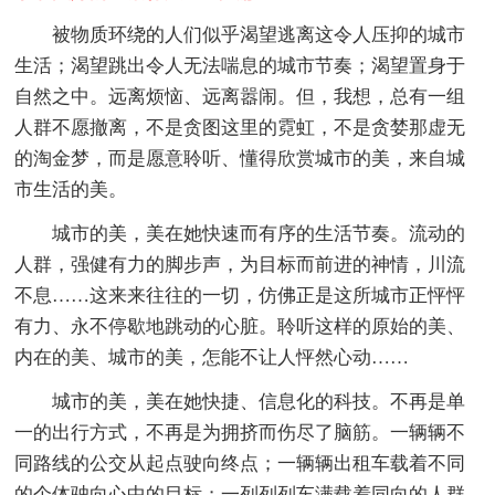
被物质环绕的人们似乎渴望逃离这令人压抑的城市
生活；渴望跳出令人无法喘息的城市节奏；渴望置身于
自然之中。远离烦恼、远离嚣闹。但，我想，总有一组
人群不愿撤离，不是贪图这里的霓虹，不是贪婪那虚无
的淘金梦，而是愿意聆听、懂得欣赏城市的美，来自城
市生活的美。
城市的美，美在她快速而有序的生活节奏。流动的
人群，强健有力的脚步声，为目标而前进的神情，川流
不息……这来来往往的一切，仿佛正是这所城市正怦怦
有力、永不停歇地跳动的心脏。聆听这样的原始的美、
内在的美、城市的美，怎能不让人怦然心动……
城市的美，美在她快捷、信息化的科技。不再是单
一的出行方式，不再是为拥挤而伤尽了脑筋。一辆辆不
同路线的公交从起点驶向终点；一辆辆出租车载着不同
的个体驶向心中的目标；一列列列车满载着同向的人群