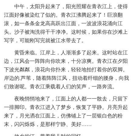
中午，太阳升起来了，阳光照耀在青衣江上，使得
江面好像被染红了似的。青衣江沸腾起来了！巨浪翻
滚，如一条条金龙高高跃出江面，一波波浪花涌向江
头。沙子被淘洗得干干净净。这时候，如果你在沙滩上
写字，可能刚写完就被江水带去了。
黄昏来临。江岸上，人渐渐多了起来。这时站在江
边，江风会一阵阵向你吹来，十分凉爽。青衣江在夕阳
下波光粼粼，浪花向你扑来，轻轻地拍打着你的双脚。
岸边的.芦苇，随着阵阵江风，扭动着纤细的腰身，向我
们致谢呢。青衣江乘载着人们的笑声，一路奔流。
夜晚悄悄地来了，江面上的人都一一散去，只留下
一排脚印。青衣江进入了梦乡，恢复了平静。月亮升起
来了，月光洒在江面上，仿佛铺上了一层银白色的粉
末，闪闪烁烁，是那样宁静、美好……