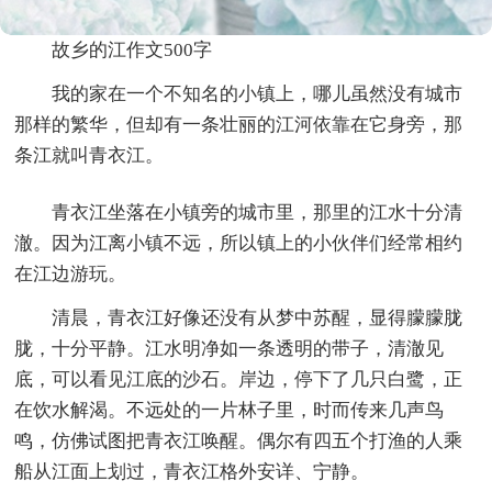
故乡的江作文500字
我的家在一个不知名的小镇上，哪儿虽然没有城市
那样的繁华，但却有一条壮丽的江河依靠在它身旁，那
条江就叫青衣江。
青衣江坐落在小镇旁的城市里，那里的江水十分清
澈。因为江离小镇不远，所以镇上的小伙伴们经常相约
在江边游玩。
清晨，青衣江好像还没有从梦中苏醒，显得朦朦胧
胧，十分平静。江水明净如一条透明的带子，清澈见
底，可以看见江底的沙石。岸边，停下了几只白鹭，正
在饮水解渴。不远处的一片林子里，时而传来几声鸟
鸣，仿佛试图把青衣江唤醒。偶尔有四五个打渔的人乘
船从江面上划过，青衣江格外安详、宁静。