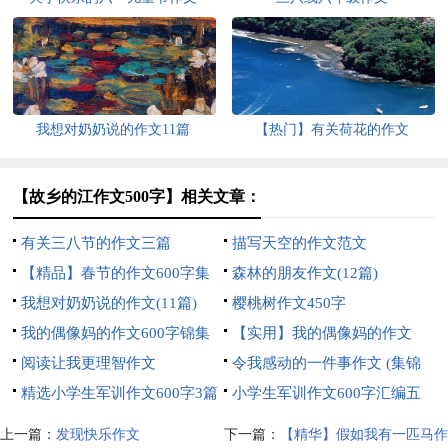
我想对奶奶说的作文11篇
【热门】有关荷花的作文
【故乡的江作文500字】相关文章：
有关三八节的作文三篇
描写天空的作文范文
【精品】春节的作文600字集
森林的朋友作文(12篇)
锦5篇
我想对奶奶说的作文(11篇)
樱桃树作文450字
我的偶像妈的作文600字锦集
【实用】我的偶像妈的作文
六篇
阅读让我更理智作文
500字三篇
令我感动的一件事作文 (集锦
精选小学生军训作文600字3篇
15篇)
小学生军训作文600字汇编五
篇
上一篇：
发现快乐作文
下一篇：
【精华】假如我有一匹马作