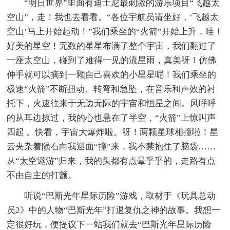
“明日世界”里面有迪士尼最刺激的游乐项目“飞越太
空山”，走！我也去看看。“各位宇航员请坐好，‘飞越太
空山’马上开始起动！”我们乘坐的“火箭”开始上升，哇！
好美的星空！无数的星星布满了整个宇宙，我们翻过了
一座太空山，碰到了难得一见的流星雨，真美呀！仿佛
伸手就可以摘到一颗自己喜欢的小星星呢！我们乘坐的
极速“火箭”不断扭动、转弯和急坠，在音乐和声效的衬
托下，火速往来于无边无际的宇宙和恒星之间。风呼呼
的从耳边掠过，我的心也悬在了半空，“火箭”上惊叫声
四起 。快看，宇宙大爆炸啦。呀！两颗星球相撞啦！星
云夹杂着陨石向我迎面“撞”来，我不禁抱住了脑袋……
从“太空遨游”归来，我的头都有点晕乎乎的，走路有点
不由自主的打颤。
听说“巴斯光年星际历险”游戏，取材于《玩具总动
员2》中的人物“巴斯光年”打退复仇之神的故事。我想一
定很好玩，便提议下一站我们就去“巴斯光年星际历险