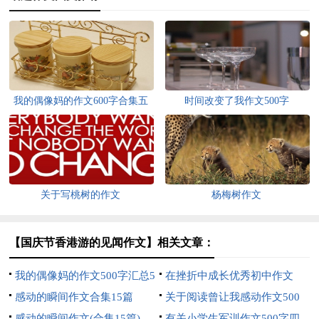
我的偶像妈的作文600字合集五
时间改变了我作文500字
篇
关于写桃树的作文
杨梅树作文
【国庆节香港游的见闻作文】相关文章：
我的偶像妈的作文500字汇总5
在挫折中成长优秀初中作文
篇
感动的瞬间作文合集15篇
关于阅读曾让我感动作文500
感动的瞬间作文(合集15篇)
字集锦7篇
有关小学生军训作文500字四