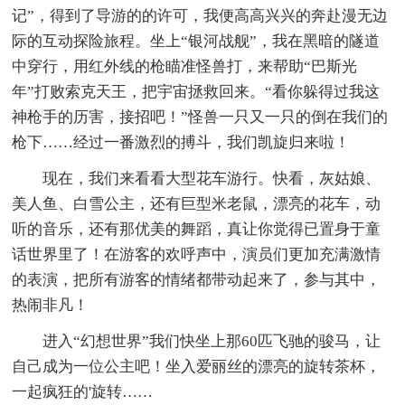
记”，得到了导游的的许可，我便高高兴兴的奔赴漫无边
际的互动探险旅程。坐上“银河战舰”，我在黑暗的隧道
中穿行，用红外线的枪瞄准怪兽打，来帮助“巴斯光
年”打败索克天王，把宇宙拯救回来。“看你躲得过我这
神枪手的历害，接招吧！”怪兽一只又一只的倒在我们的
枪下……经过一番激烈的搏斗，我们凯旋归来啦！
现在，我们来看看大型花车游行。快看，灰姑娘、
美人鱼、白雪公主，还有巨型米老鼠，漂亮的花车，动
听的音乐，还有那优美的舞蹈，真让你觉得已置身于童
话世界里了！在游客的欢呼声中，演员们更加充满激情
的表演，把所有游客的情绪都带动起来了，参与其中，
热闹非凡！
进入“幻想世界”我们快坐上那60匹飞驰的骏马，让
自己成为一位公主吧！坐入爱丽丝的漂亮的旋转茶杯，
一起疯狂的'旋转……