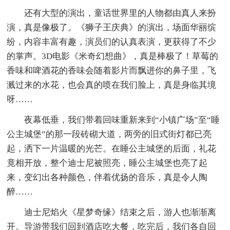
还有大型的演出，童话世界里的人物都由真人来扮
演，真是像极了。《狮子王庆典》的演出，场面华丽缤
纷，内容丰富有趣，演员们的认真表演，更获得了不少
的掌声。3D电影《米奇幻想曲》，真是棒极了！草莓的
香味和啤酒花的香味会随着影片而飘进你的鼻子里，飞
溅过来的水花，也会真的喷在我们脸上，真是身临其境
呀……
夜幕低垂，我们带着回味重新来到“小镇广场”至“睡
公主城堡”的那一段砖砌大道，两旁的旧式街灯都已亮
起，洒下一片温暖的光芒。在睡公主城堡的后面，礼花
竟相开放，整个迪士尼被照亮，睡公主城堡也亮了起
来，变幻出各种颜色，伴着优扬的音乐，真是令人陶
醉……
迪士尼焰火《星梦奇缘》结束之后，游人也渐渐离
开。导游带我们回到酒店吃大餐，吃完后，我们各自回