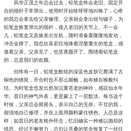
风华正茂之年总会过去，铅笔盒终会老旧。固定开
合的细杆子常弹出，使用时开始吱呀呀地叫唤了，心疼
的我总会拿去给父亲修理。父亲就会拿出钳与镊子，为
铅笔盒恢复弹出的细杆，接入老旧的关节上。不一会
儿，铅笔盒又及焕发出生机，随时准备轰隆隆地发动，
冲击金牌了。我也欣喜若狂地捧着涅槃重生的笔盒，感
激着父亲。父亲见了，也笑逐颜开了。围绕着铅笔盒
的，总是我们的欢颜。
但终有一日，铅笔盒酷炫的深蓝色皮肤它爬满了古
铜色的锈斑，开合时也不那么顺畅，如有鲠在喉般纠
结。为时笔盒也发出愈加沉重苍老的呻吟，感叹似水年
华。昔日的神气外表，更是蒙上了一层黯淡。每当这个
时候，父亲总会摇摇头，表示自己的无奈。不甘的我，
倔强地自己修理，并在上面用颜料蒙住锈色。人总是这
样，如昔日的老友格外怀念，忆旧确实一种难以抛却的
情思。经过不懈努力，总归让苍桑的笔盒恢复了一丝往