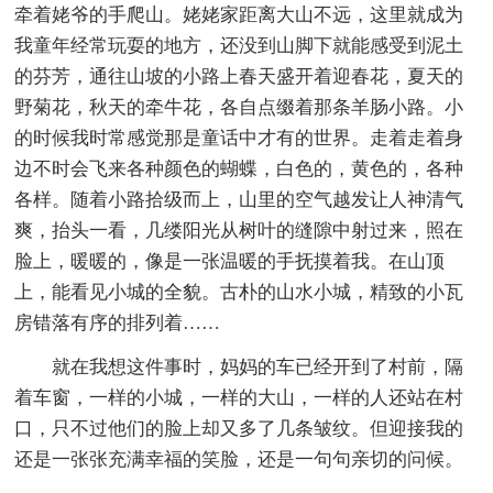
牵着姥爷的手爬山。姥姥家距离大山不远，这里就成为
我童年经常玩耍的地方，还没到山脚下就能感受到泥土
的芬芳，通往山坡的小路上春天盛开着迎春花，夏天的
野菊花，秋天的牵牛花，各自点缀着那条羊肠小路。小
的时候我时常感觉那是童话中才有的世界。走着走着身
边不时会飞来各种颜色的蝴蝶，白色的，黄色的，各种
各样。随着小路拾级而上，山里的空气越发让人神清气
爽，抬头一看，几缕阳光从树叶的缝隙中射过来，照在
脸上，暖暖的，像是一张温暖的手抚摸着我。在山顶
上，能看见小城的全貌。古朴的山水小城，精致的小瓦
房错落有序的排列着……
就在我想这件事时，妈妈的车已经开到了村前，隔
着车窗，一样的小城，一样的大山，一样的人还站在村
口，只不过他们的脸上却又多了几条皱纹。但迎接我的
还是一张张充满幸福的笑脸，还是一句句亲切的问候。