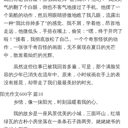
气的翻了个白眼，倒也不客气地接过了手机。他摆了一
个装酷的动作，然后用眼睛骄傲地瞧了我几眼，流露出
一种“我比你帅多了”的感觉。我不屑，学着他，昂首地
走远，他微低头，手捂在嘴上，偷笑：“嘿，终于开窍了
啦！”接着，我彻底放松了自己。一个个奇形怪状的动
作，一张张千奇百怪的画面，无不展现在夏日的光芒
中，散发着灿烂的光辉。
虽然这些往事已被我回首多遍，可是，那个满脸笑
容的少年已消失在流年中。原来，小时候画在手上的表
没有摇晃，却带走了我们最最美好的时光。
阳光作文600字 篇10
乡情，像一抹阳光，时刻温暖着我的心。
我的故乡是一座风景优美的小城，三面环山，红墙
绿瓦的古朴小房坐落在一条条石子路两旁。姥姥姥爷的