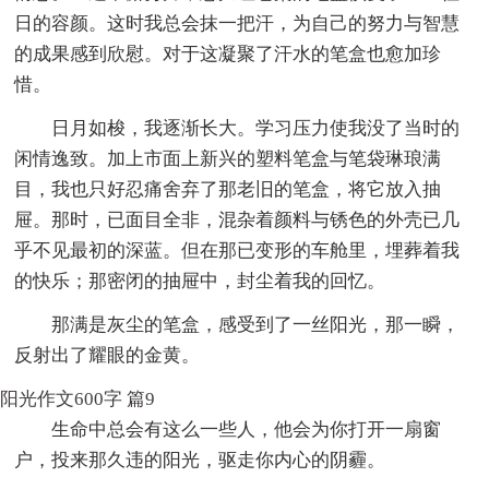
日的容颜。这时我总会抹一把汗，为自己的努力与智慧
的成果感到欣慰。对于这凝聚了汗水的笔盒也愈加珍
惜。
日月如梭，我逐渐长大。学习压力使我没了当时的
闲情逸致。加上市面上新兴的塑料笔盒与笔袋琳琅满
目，我也只好忍痛舍弃了那老旧的笔盒，将它放入抽
屉。那时，已面目全非，混杂着颜料与锈色的外壳已几
乎不见最初的深蓝。但在那已变形的车舱里，埋葬着我
的快乐；那密闭的抽屉中，封尘着我的回忆。
那满是灰尘的笔盒，感受到了一丝阳光，那一瞬，
反射出了耀眼的金黄。
阳光作文600字 篇9
生命中总会有这么一些人，他会为你打开一扇窗
户，投来那久违的阳光，驱走你内心的阴霾。