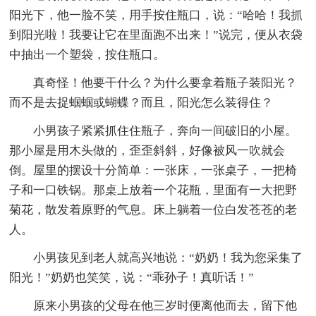
阳光下，他一脸不笑，用手按住瓶口，说：“哈哈！我抓
到阳光啦！我要让它在里面跑不出来！”说完，便从衣袋
中抽出一个塑袋，按住瓶口。
真奇怪！他要干什么？为什么要拿着瓶子装阳光？
而不是去捉蝈蝈或蝴蝶？而且，阳光怎么装得住？
小男孩子紧紧抓住住瓶子，奔向一间破旧的小屋。
那小屋是用木头做的，歪歪斜斜，好像被风一吹就会
倒。屋里的摆设十分简单：一张床，一张桌子，一把椅
子和一口铁锅。那桌上放着一个花瓶，里面有一大把野
菊花，散发着原野的气息。床上躺着一位白发苍苍的老
人。
小男孩见到老人就高兴地说：“奶奶！我为您采集了
阳光！”奶奶也笑笑，说：“乖孙子！真听话！”
原来小男孩的父母在他三岁时便离他而去，留下他