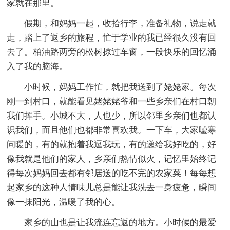
家就在那里。
假期，和妈妈一起，收拾行李，准备礼物，说走就
走，踏上了返乡的旅程，忙于学业的我已经很久没有回
去了。柏油路两旁的松树掠过车窗，一段快乐的回忆涌
入了我的脑海。
小时候，妈妈工作忙，就把我送到了姥姥家。每次
刚一到村口，就能看见姥姥姥爷和一些乡亲们在村口朝
我们挥手。小城不大，人也少，所以邻里乡亲们也都认
识我们，而且他们也都非常喜欢我。一下车，大家嘘寒
问暖的，有的就抱着我逗我玩，有的递给我好吃的，好
像我就是他们的家人，乡亲们热情似火，记忆里始终记
得每次妈妈回去都有邻居送的吃不完的农家菜！每每想
起家乡的这种人情味儿总是能让我洗去一身疲惫，瞬间
像一抹阳光，温暖了我的心。
家乡的山也是让我流连忘返的地方。小时候的最爱