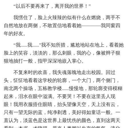
“以后不要再来了，离开我的世界！”
我愣住了，脸上火辣辣的似有什么在燃烧，两手不
自然地放在两侧，不敢置信地看着她————我同窗四
年的好友。
“我......我......"我不知所措，尴尬地站在地上，看着她
脸上的笑容，淡淡的，那么刺眼，我的心，像被辫子狠
狠地抽打一般，指甲深深地嵌入掌心。
不复来时的欢喜，我失魂落魄地走出校园。回过
头，怔怔地看着这学校的轮廓，一个大门，两个侧门，
南北两个操场，五栋教学楼......慢慢地，那轮廓变得模糊
起来，泪水在眼中溢满。不要哭！不要在这里丢人现
眼！我用衣服捂住眼睛，抬头望像天空，天上没有云，
只有一望无际的蓝，纯净剃透，美好得如童话一般。一
直认为，淡蓝色是这世界上最忧伤的颜色，直到这两天