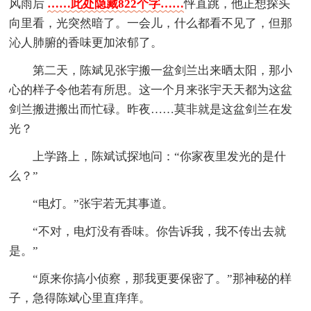
风雨后
……此处隐藏822个字……
怦直跳，他正想探头
向里看，光突然暗了。一会儿，什么都看不见了，但那
沁人肺腑的香味更加浓郁了。
第二天，陈斌见张宇搬一盆剑兰出来晒太阳，那小
心的样子令他若有所思。这一个月来张宇天天都为这盆
剑兰搬进搬出而忙碌。昨夜……莫非就是这盆剑兰在发
光？
上学路上，陈斌试探地问：“你家夜里发光的是什
么？”
“电灯。”张宇若无其事道。
“不对，电灯没有香味。你告诉我，我不传出去就
是。”
“原来你搞小侦察，那我更要保密了。”那神秘的样
子，急得陈斌心里直痒痒。