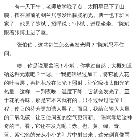
有一天下午，老师放学晚了点，太阳早已下了山。
咦，摆在屋前的剑兰居然发出朦胧的光。博士也下班回
家了。他见了陈斌，招呼说：“小斌，进屋坐坐。”陈斌
跟着张博士进了屋。
“张伯伯，这盆剑兰怎么会发光啊？”陈斌忍不住
问。
“噢，你是说那盆吧！小斌，你学过自然，大概知道
硒这种元素吧？”“嗯。”“我把硒经过加工，将它输入花
的叶表层，再把花放在阳光下照射，让它吸收太阳光的
热量。这样，一到夜晚，温度下降，它就会发光了。至
于花的香味，那是它本来就有的，只不过经过遗传工
程，使它的芬芳更加诱人罢了。而且，我给它输入大量
的二氧化碳，让它使周围的空气更清新。”陈斌靠近这神
奇的“”。看，它还在发光呢！赤、橙、黄、绿、青、
蓝、紫七色的光从小小的叶片中射出来，这光倒真像雨