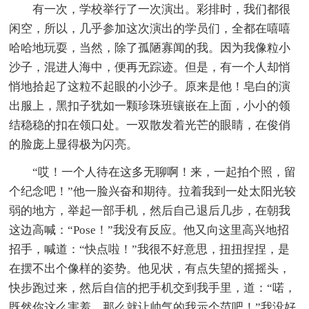
有一次，学校举行了一次演出。彩排时，我们都很
闲空，所以，几乎参加这次演出的学员们，全都在嘻嘻
哈哈地玩耍，当然，除了孤陋寡闻的我。因为我像粒小
沙子，混进人海中，便再无踪迹。但是，有一个人却悄
悄地拾起了这粒不起眼的小沙子。原来是他！皂白的演
出服上，黑扣子犹如一颗珍珠班镶嵌在上面，小小的领
结稳稳的扣在领口处。一双散发着光芒的眼睛，在俊俏
的脸庞上显得极为闪亮。
“哎！一个人待在这多无聊啊！来，一起拍个照，留
个纪念吧！”他一脸兴奋和期待。拉着我到一处太阳光较
弱的地方，举起一部手机，然后自己退后几步，在朝我
这边高喊：“Pose！”我没有反应。他又向这里高兴地招
招手，喊道：“快点啦！”我很不好意思，扭扭捏捏，是
在摆不出个像样的姿势。他见状，有点失望的摇摇头，
快步跑过来，然后自信的把手机交到我手里，道：“喏，
既然你这么害羞，那么就让帅气的我示个范吧！”我没好