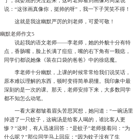
了，我委屈的哭泣起来，这时老师看到画像对同桌说
说：“这张画真像你，挺帅的呀”，我一下子哭笑不得！
这就是我这幽默严厉的刘老师，可爱可敬！
幽默老师作文5
说起我的语文老师——李老师，她的外貌十分有特
点，香肠嘴，脸上长满了痘痘，嘴的右下角有一颗痣，
同学们都说她像《装在口袋的爸爸》中的徐痣魔。
李老师十分幽默，上课的时候常常给我们说笑话，
原本难以理解的东西，顿时变得简单易懂。我印象中最
深刻的是一次的课。那天，老师安排下来，大多数同学
都不知怎么动笔。
一看大家都皱着眉头苦思冥想，她问道：“一碗汤里
掉进了一只蚊子，这碗汤是给客人喝的，谁比客人更
惨？”这时，有人迅速回答：“是蚊子”老师接着问：“为
什么呢？”那位同学马上回应：“因为蚊子没有了生