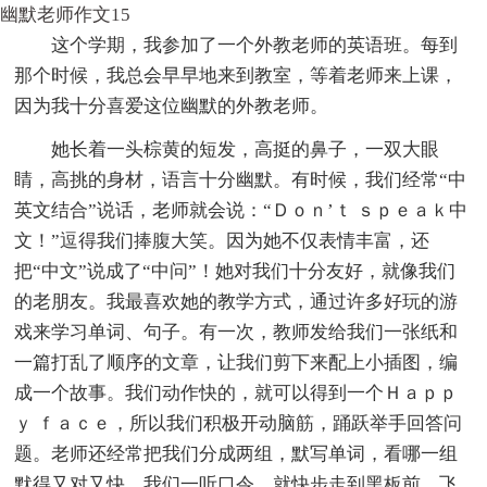
幽默老师作文15
这个学期，我参加了一个外教老师的英语班。每到
那个时候，我总会早早地来到教室，等着老师来上课，
因为我十分喜爱这位幽默的外教老师。
她长着一头棕黄的短发，高挺的鼻子，一双大眼
睛，高挑的身材，语言十分幽默。有时候，我们经常“中
英文结合”说话，老师就会说：“Ｄｏｎ’ｔ ｓｐｅａｋ中
文！”逗得我们捧腹大笑。因为她不仅表情丰富，还
把“中文”说成了“中问”！她对我们十分友好，就像我们
的老朋友。我最喜欢她的教学方式，通过许多好玩的游
戏来学习单词、句子。有一次，教师发给我们一张纸和
一篇打乱了顺序的文章，让我们剪下来配上小插图，编
成一个故事。我们动作快的，就可以得到一个Ｈａｐｐ
ｙ ｆａｃｅ，所以我们积极开动脑筋，踊跃举手回答问
题。老师还经常把我们分成两组，默写单词，看哪一组
默得又对又快。我们一听口令，就快步走到黑板前，飞