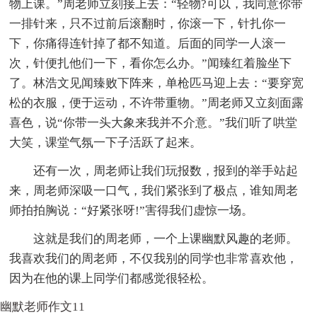
物上课。”周老师立刻接上去：“轻物?可以，我同意你带
一排针来，只不过前后滚翻时，你滚一下，针扎你一
下，你痛得连针掉了都不知道。后面的同学一人滚一
次，针便扎他们一下，看你怎么办。”闻臻红着脸坐下
了。林浩文见闻臻败下阵来，单枪匹马迎上去：“要穿宽
松的衣服，便于运动，不许带重物。”周老师又立刻面露
喜色，说“你带一头大象来我并不介意。”我们听了哄堂
大笑，课堂气氛一下子活跃了起来。
还有一次，周老师让我们玩报数，报到的举手站起
来，周老师深吸一口气，我们紧张到了极点，谁知周老
师拍拍胸说：“好紧张呀!”害得我们虚惊一场。
这就是我们的周老师，一个上课幽默风趣的老师。
我喜欢我们的周老师，不仅我别的同学也非常喜欢他，
因为在他的课上同学们都感觉很轻松。
幽默老师作文11