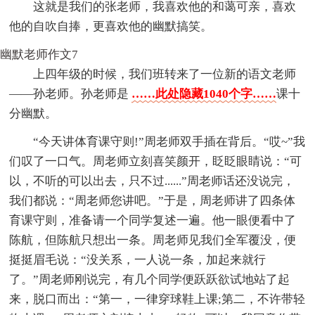
这就是我们的张老师，我喜欢他的和蔼可亲，喜欢
他的自吹自捧，更喜欢他的幽默搞笑。
幽默老师作文7
上四年级的时候，我们班转来了一位新的语文老师
——孙老师。孙老师是
……此处隐藏1040个字……
课十
分幽默。
“今天讲体育课守则!”周老师双手插在背后。“哎~”我
们叹了一口气。周老师立刻喜笑颜开，眨眨眼睛说：“可
以，不听的可以出去，只不过......”周老师话还没说完，
我们都说：“周老师您讲吧。”于是，周老师讲了四条体
育课守则，准备请一个同学复述一遍。他一眼便看中了
陈航，但陈航只想出一条。周老师见我们全军覆没，便
挺挺眉毛说：“没关系，一人说一条，加起来就行
了。”周老师刚说完，有几个同学便跃跃欲试地站了起
来，脱口而出：“第一，一律穿球鞋上课;第二，不许带轻