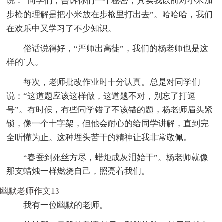
说：“同学们，告诉你们一个秘密，其实我以前对小米加
步枪的理解是把小米放在步枪里打出去”。哈哈哈，我们
在欢乐中又学习了不少知识。
俗话说得好，“严师出高徒”，我们的杨老师也是这
样的`人。
每次，老师批改作业时十分认真。总是对同学们
说：“这道题应该这样做，这道题不对，别忘了打逗
号”。有时候，有些同学错了不该错的题，杨老师眉头紧
锁，像一个十字架，但他会耐心的给同学讲解，直到完
全听懂为止。这种埋头苦干的精神让我非常敬佩。
“春蚕到死丝方尽，蜡炬成灰泪始干”。杨老师就像
那支蜡烛一样燃烧自己，照亮着我们。
幽默老师作文13
我有一位幽默的老师。