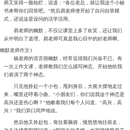
师又笑得一脸灿烂，说道：“各位老总，就让我这个小秘
书来帮你们回答吧。”然后易老师便开始了自问自答模
式，还说这是设问的活学活用。
易老师的幽默，不仅让课堂上多了欢笑，还让我们
从中明白了道理。易老师可真是我心目中的好老师啊。
幽默老师作文3
杨老师的语言很幽默，经常逗得我们兴奋不已。有
一次上作文课，老师教我们怎么描写神态。开始他给我
们表演了两个神态。
只见他拎起一个小包，甩到身后，大摇大摆地走过
来，嘴里还哼着小曲。“小朋友们，你们说我这个神态是
高兴还是伤心啊？”他瞅着我们每个人问道。“高兴，高
兴！”我们异口同声地说。
然后他又拎起包，耷拉着脑袋，慢悠悠地往前走，