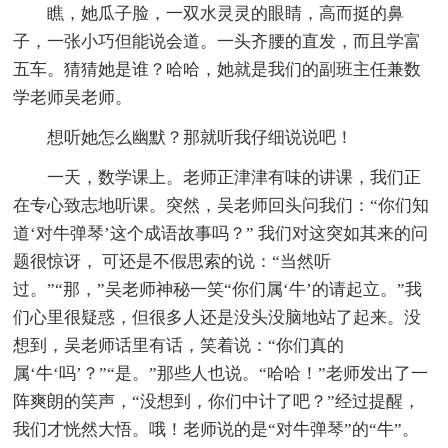
瞧，她瓜子脸，一双水灵灵的眼睛，高而挺的鼻
子，一张小巧但能说会道。一头齐腰的直发，而且学富
五车。猜猜她是谁？哈哈，她就是我们的副班主任兼数
学老师吴老师。
想听她怎么幽默？那就听我仔细说说吧！
一天，数学课上。老师正津津有味的讲课，我们正
在专心致志地听课。突然，吴老师回头问我们：“你们知
道‘对牛弹琴’这个成语故事吗？” 我们对这突如其来的问
题很惊讶， 可还是不假思索的说：“当然听
过。”“那，”吴老师神秘一笑“你们属‘牛’的请起立。”我
们心里很疑惑，但很多人还是没头没脑地站了起来。没
想到，吴老师话里有话，笑着说：“你们真的
属‘牛‘吗’？”“是。”那些人也说。“哈哈！”老师发出了一
阵爽朗的笑声，“没想到，你们中计了吧？”经过提醒，
我们才恍然大悟。哦！老师说的是“对牛弹琴”的“牛”。