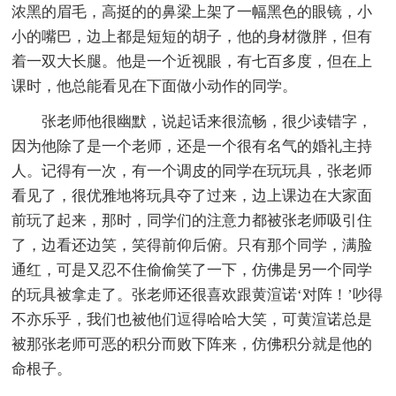
浓黑的眉毛，高挺的的鼻梁上架了一幅黑色的眼镜，小
小的嘴巴，边上都是短短的胡子，他的身材微胖，但有
着一双大长腿。他是一个近视眼，有七百多度，但在上
课时，他总能看见在下面做小动作的同学。
张老师他很幽默，说起话来很流畅，很少读错字，
因为他除了是一个老师，还是一个很有名气的婚礼主持
人。记得有一次，有一个调皮的同学在玩玩具，张老师
看见了，很优雅地将玩具夺了过来，边上课边在大家面
前玩了起来，那时，同学们的注意力都被张老师吸引住
了，边看还边笑，笑得前仰后俯。只有那个同学，满脸
通红，可是又忍不住偷偷笑了一下，仿佛是另一个同学
的玩具被拿走了。张老师还很喜欢跟黄渲诺‘对阵！’吵得
不亦乐乎，我们也被他们逗得哈哈大笑，可黄渲诺总是
被那张老师可恶的积分而败下阵来，仿佛积分就是他的
命根子。