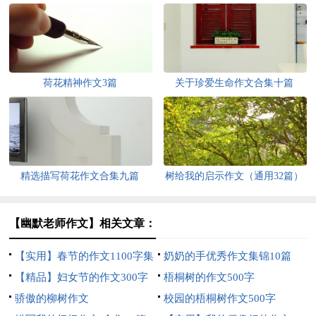
荷花精神作文3篇
关于珍爱生命作文合集十篇
精选描写荷花作文合集九篇
树给我的启示作文（通用32篇）
【幽默老师作文】相关文章：
【实用】春节的作文1100字集
奶奶的手优秀作文集锦10篇
锦8篇
【精品】妇女节的作文300字
梧桐树的作文500字
集锦八篇
骄傲的柳树作文
校园的梧桐树作文500字