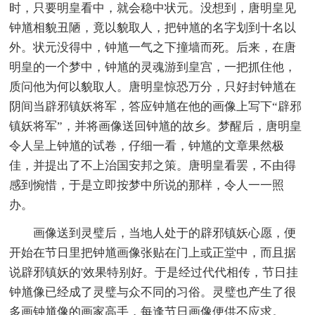
时，只要明皇看中，就会稳中状元。没想到，唐明皇见
钟馗相貌丑陋，竟以貌取人，把钟馗的名字划到十名以
外。状元没得中，钟馗一气之下撞墙而死。后来，在唐
明皇的一个梦中，钟馗的灵魂游到皇宫，一把抓住他，
质问他为何以貌取人。唐明皇惊恐万分，只好封钟馗在
阴间当辟邪镇妖将军，答应钟馗在他的画像上写下“辟邪
镇妖将军”，并将画像送回钟馗的故乡。梦醒后，唐明皇
令人呈上钟馗的试卷，仔细一看，钟馗的文章果然极
佳，并提出了不上治国安邦之策。唐明皇看罢，不由得
感到惋惜，于是立即按梦中所说的那样，令人一一照
办。
画像送到灵璧后，当地人处于的辟邪镇妖心愿，便
开始在节日里把钟馗画像张贴在门上或正堂中，而且据
说辟邪镇妖的'效果特别好。于是经过代代相传，节日挂
钟馗像已经成了灵璧与众不同的习俗。灵璧也产生了很
多画钟馗像的画家高手，每逢节日画像便供不应求。