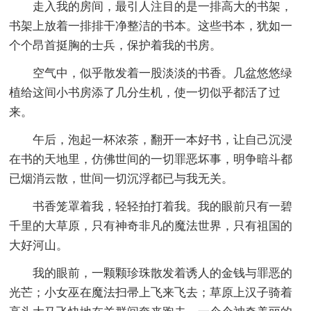
走入我的房间，最引人注目的是一排高大的书架，
书架上放着一排排干净整洁的书本。这些书本，犹如一
个个昂首挺胸的士兵，保护着我的书房。
空气中，似乎散发着一股淡淡的书香。几盆悠悠绿
植给这间小书房添了几分生机，使一切似乎都活了过
来。
午后，泡起一杯浓茶，翻开一本好书，让自己沉浸
在书的天地里，仿佛世间的一切罪恶坏事，明争暗斗都
已烟消云散，世间一切沉浮都已与我无关。
书香笼罩着我，轻轻拍打着我。我的眼前只有一碧
千里的大草原，只有神奇非凡的魔法世界，只有祖国的
大好河山。
我的眼前，一颗颗珍珠散发着诱人的金钱与罪恶的
光芒；小女巫在魔法扫帚上飞来飞去；草原上汉子骑着