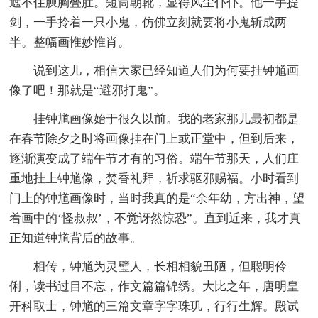
遮不住腆胸叠肚。短筒朝靴，显得风尘仆仆。他一手提
剑，一手拎着一只小鬼，仿佛立刻就要将小鬼斩成两
半。整幅画惟妙惟肖。
说到这儿，相信大家已经知道人们为何要挂钟馗画
像了吧！那就是“避邪打鬼”。
挂钟馗画像始于很久以前。我的老家那儿最初都是
在春节除夕之时将画像挂在门上或正堂中，但到后来，
逐渐演变成了端午节才有的习俗。端午节那天，人们庄
重地挂上钟馗像，焚香礼拜，祈求驱邪赐福。小时看到
门上的钟馗画像时，当时我真的是“余年幼，方出神，望
着画中的‘怪叔叔’，不觉讶然惊恐”。直到近来，我才真
正知道钟馗背后的故事。
相传，钟馗为灵璧人，长相相貌丑陋，但聪明伶
俐，读书过目不忘，作文篇篇锦绣。大比之年，唐明皇
开科取士，钟馗的三篇文章字字珠玑，行行生辉。殿试