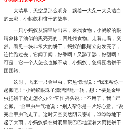
大清早，天空是那么明亮，飘着一大朵一大朵洁白
的云彩，小蚂蚁和饼干的故事。
一只小蚂蚁从洞里钻出来，来找食物，小蚂蚁的眼
睛象抹了油似的黑亮亮的，四处找食物。走着走着，突
然。看见一块非常大的饼干，蚂蚁的眼睛立刻发亮了，
连忙跑过去，它闻了闻，好香啊！又舔了舔，好甜啊！
可是，它一个人怎么也搬不动，小蚂蚁，急得围着饼干
团团转。
这时，飞来一只金甲虫，它热情地说：“我来帮你一
起搬吧！”小蚂蚁眼珠子滴溜溜地一转，想：“要是金甲
虫把饼干抢走怎么办？”它忙摇头说：“不用了，我自己
会搬。”金甲虫生气地说：“别人帮你是一片好心意。”说
完金甲虫飞走了。这时天空突然阴云密布，哗哗哗地下
起了大雨，小蚂蚁躲在树洞里眼巴巴地望着大雨把饼干