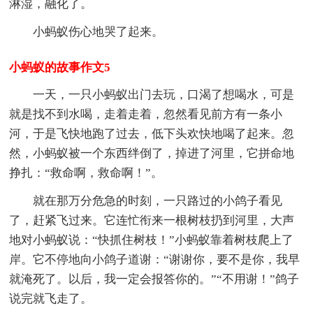
淋湿，融化了。
小蚂蚁伤心地哭了起来。
小蚂蚁的故事作文5
一天，一只小蚂蚁出门去玩，口渴了想喝水，可是
就是找不到水喝，走着走着，忽然看见前方有一条小
河，于是飞快地跑了过去，低下头欢快地喝了起来。忽
然，小蚂蚁被一个东西绊倒了，掉进了河里，它拼命地
挣扎：“救命啊，救命啊！”。
就在那万分危急的时刻，一只路过的小鸽子看见
了，赶紧飞过来。它连忙衔来一根树枝扔到河里，大声
地对小蚂蚁说：“快抓住树枝！”小蚂蚁靠着树枝爬上了
岸。它不停地向小鸽子道谢：“谢谢你，要不是你，我早
就淹死了。以后，我一定会报答你的。”“不用谢！”鸽子
说完就飞走了。