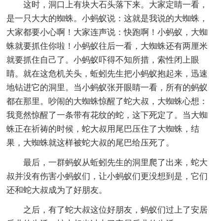
这时，洞口上有块大石头落下来。大家定睛一看，
是一只大大的蜘蛛。小蚂蚁说：这就是我说的大蜘蛛，
大家都要小心啊！大家连声说：快跑啊！小蚂蚁，大蜘
蛛就要抓住你啦！小蚂蚁往后一看，大蜘蛛还有两厘米
就要抓住自己了。小蚂蚁吓得不知所措，索性闭上眼
睛。就在这危机关头，蚯蚓先生把小蚂蚁抱起来，迅速
地钻进它的洞里。当小蚂蚁张开眼睛一看，所有的蚂蚁
都在那里。吵闹的大蜘蛛惊醒了蛇大叔，大蜘蛛心想：
我竟然惊醒了一条带有花纹的蛇，这下死定了。当大蜘
蛛正在祈祷的时候，蛇大叔用尾巴压住了大蜘蛛，结
果，大蜘蛛就这样被蛇大叔的尾巴给压死了。
最后，一群蚂蚁从蚯蚓先生的洞里爬了出来，蛇大
叔并没有伤害小蚂蚁们，让小蚂蚁们更没想到是，它们
还和蛇大叔成为了好朋友。
之后，有了蛇大叔这位好朋友，蚂蚁们过上了安居