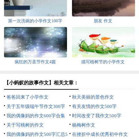
第一次洗碗的小学作文100字
朋友 作文
疯狂的万圣节作文4篇
描写植树节的小学作文
【小蚂蚁的故事作文】相关文章：
爸爸回来了小学作文
秋天美丽的景色作文
关于五年级端午节作文300字
有关友情的作文500字
三篇
我的偶像妈的作文600字合集
时间改变了我作文500字
五篇
关于写桃树的作文
杨梅树作文
我的偶像妈的作文500字汇总5
在挫折中成长优秀初中作文