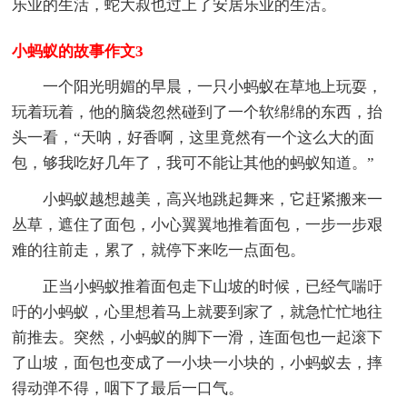
乐业的生活，蛇大叔也过上了安居乐业的生活。
小蚂蚁的故事作文3
一个阳光明媚的早晨，一只小蚂蚁在草地上玩耍，
玩着玩着，他的脑袋忽然碰到了一个软绵绵的东西，抬
头一看，“天呐，好香啊，这里竟然有一个这么大的面
包，够我吃好几年了，我可不能让其他的蚂蚁知道。”
小蚂蚁越想越美，高兴地跳起舞来，它赶紧搬来一
丛草，遮住了面包，小心翼翼地推着面包，一步一步艰
难的往前走，累了，就停下来吃一点面包。
正当小蚂蚁推着面包走下山坡的时候，已经气喘吁
吁的小蚂蚁，心里想着马上就要到家了，就急忙忙地往
前推去。突然，小蚂蚁的脚下一滑，连面包也一起滚下
了山坡，面包也变成了一小块一小块的，小蚂蚁去，摔
得动弹不得，咽下了最后一口气。