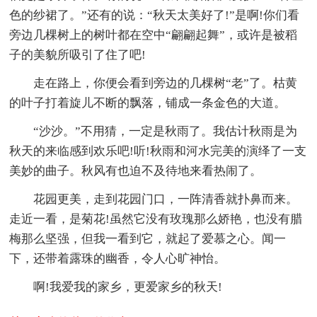
色的纱裙了。”还有的说：“秋天太美好了!”是啊!你们看
旁边几棵树上的树叶都在空中“翩翩起舞”，或许是被稻
子的美貌所吸引了住了吧!
走在路上，你便会看到旁边的几棵树“老”了。枯黄
的叶子打着旋儿不断的飘落，铺成一条金色的大道。
“沙沙。”不用猜，一定是秋雨了。我估计秋雨是为
秋天的来临感到欢乐吧!听!秋雨和河水完美的演绎了一支
美妙的曲子。秋风有也迫不及待地来看热闹了。
花园更美，走到花园门口，一阵清香就扑鼻而来。
走近一看，是菊花!虽然它没有玫瑰那么娇艳，也没有腊
梅那么坚强，但我一看到它，就起了爱慕之心。闻一
下，还带着露珠的幽香，令人心旷神怡。
啊!我爱我的家乡，更爱家乡的秋天!