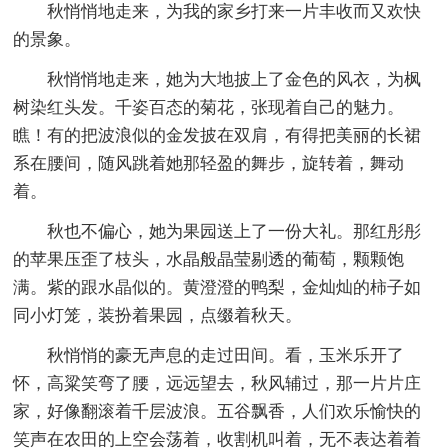
秋悄悄地走来，为我的家乡打来一片丰收而又欢快
的景象。
秋悄悄地走来，她为大地披上了金色的风衣，为枫
树染红头发。千姿百态的菊花，张现着自己的魅力。
瞧！有的把波浪似的金发披在双肩，有得把美丽的长裙
系在腰间，随风跳着她那轻盈的舞步，旋转着，舞动
着。
秋也不偏心，她为果园送上了一份大礼。那红彤彤
的苹果压歪了枝头，水晶般晶莹剔透的葡萄，颗颗饱
满。紫的跟水晶似的。黄澄澄的鸭梨，金灿灿的柿子如
同小灯笼，装扮着果园，点缀着秋天。
秋悄悄的豪无声息的走过田间。看，玉米乐开了
怀，高粱笑弯了腰，远远望去，秋风辅过，那一片片庄
家，好像翻滚着千层波浪。五谷飘香，人们欢乐愉快的
笑声在农田的上空会荡着，收割机叫着，无不表达着着