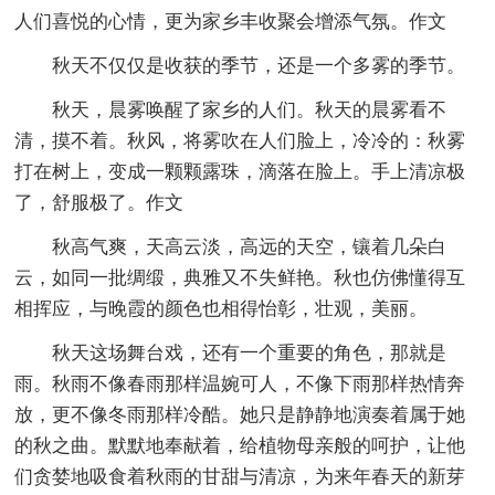
人们喜悦的心情，更为家乡丰收聚会增添气氛。作文
秋天不仅仅是收获的季节，还是一个多雾的季节。
秋天，晨雾唤醒了家乡的人们。秋天的晨雾看不
清，摸不着。秋风，将雾吹在人们脸上，冷冷的：秋雾
打在树上，变成一颗颗露珠，滴落在脸上。手上清凉极
了，舒服极了。作文
秋高气爽，天高云淡，高远的天空，镶着几朵白
云，如同一批绸缎，典雅又不失鲜艳。秋也仿佛懂得互
相挥应，与晚霞的颜色也相得怡彰，壮观，美丽。
秋天这场舞台戏，还有一个重要的角色，那就是
雨。秋雨不像春雨那样温婉可人，不像下雨那样热情奔
放，更不像冬雨那样冷酷。她只是静静地演奏着属于她
的秋之曲。默默地奉献着，给植物母亲般的呵护，让他
们贪婪地吸食着秋雨的甘甜与清凉，为来年春天的新芽