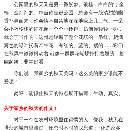
公园里的秋天又是另一番景象。银桂，白白的'；金
桂，金灿灿的。每当你走进公园，总会有一股清甜的幽
香扑鼻而来，你会情不自禁地深深地吸上几口气。一朵
朵小巧玲珑的红花像一个个小铃铛，仿佛你轻轻一碰，
就会丁当作响，这就是经遍了整个花坛的一串红。爬满
篱笆的绿叶托着牵牛花，有红的、蓝的、紫的……它们
在秋风中微微抖动着,就像一群群花蝴蝶扑打着翅膀，翩
翩起舞，非常好看。
你们说，我家乡的秋天美吗？这么美的家乡谁能不
爱呢！
简评：能抓住秋天的特点展开描写，生动、真实。
关于家乡的秋天的作文4
对于一个在农村环境里住得惯的人，像我，秋天在
嘈杂的城市里渡过，便总时不时的叹息道：“还是家乡