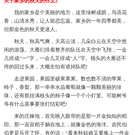
关于家乡的秋天的作文2
我的家乡是个美丽的地方，这里绿树成荫，鸟语花
香，山清水秀，让人留恋忘返。家乡的一年四季都美，
但那金色的秋天更迷人。
秋天，秋高气爽，天高云淡，几朵白云在天空中悠
闲的游荡。大雁们排着整齐的队伍在天空中飞翔，一会
儿排成“一”字，一会儿又排成“人”字。领头的大雁还不
停的回过头来，大概生怕有谁掉队吧!
走进果园，果园里硕果累累。数也数不清的苹果，
柿子，香梨。那一串串水晶葡萄就像一颗颗美丽的珍
珠，还有那挂满枝头的柿子像一个个小灯笼。可能树爷
爷有什么喜事要张灯结彩吧!
来的庄稼地，首先映入眼帘的是那一片金灿灿的稻
田。那一亩亩稻子躺在地上，就像金色的海洋。农民伯
伯更是乐开了怀。有的说：“看来秋姑娘又要换上一件金