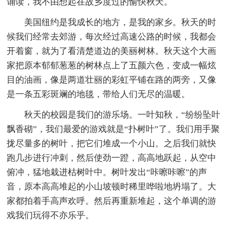
诵读，我不由想起在故乡度过的愉快秋天。
美国纽约是我成长的地方，是我的家乡。秋天的时
候我们经常去郊游，每次经过高速公路的时候，我都会
开着窗，就为了看清楚道边的美丽树林。秋天这个大画
家把原本郁郁葱葱的树林点上了五颜六色，变成一幅炫
目的油画，像是两道壮丽的彩虹平铺在路的两旁，又像
是一条五彩斑斓的地毯，带给人们无尽的温暖。
秋天的校园是我们的游乐场。一叶知秋，“纷纷坠叶
飘香砌”，我们最爱的游戏就是“扑树叶”了。我们用手聚
拢尽量多的树叶，把它们堆成一个小山。之后我们就快
跑几步进行冲刺，然后使劲一蹬，高高地跃起，从空中
俯冲，猛地栽进枯树叶中。树叶发出“咔嚓咔嚓”的声
音，原本高高堆起的小山坡顿时稀里哗啦地坍塌了。大
家都拍着手高声欢呼。然后再重新堆起，这个单调的游
戏我们玩得不亦乐乎。