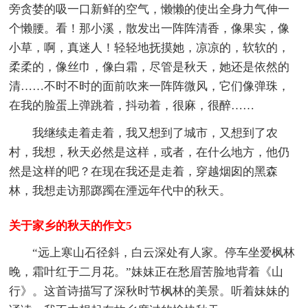
旁贪婪的吸一口新鲜的空气，懒懒的使出全身力气伸一
个懒腰。看！那小溪，散发出一阵阵清香，像果实，像
小草，啊，真迷人！轻轻地抚摸她，凉凉的，软软的，
柔柔的，像丝巾，像白霜，尽管是秋天，她还是依然的
清……不时不时的面前吹来一阵阵微风，它们像弹珠，
在我的脸蛋上弹跳着，抖动着，很麻，很醉……
我继续走着走着，我又想到了城市，又想到了农
村，我想，秋天必然是这样，或者，在什么地方，他仍
然是这样的吧？在现在我还是走着，穿越烟囱的黑森
林，我想走访那踯躅在湮远年代中的秋天。
关于家乡的秋天的作文5
“远上寒山石径斜，白云深处有人家。停车坐爱枫林
晚，霜叶红于二月花。”妹妹正在愁眉苦脸地背着《山
行》。这首诗描写了深秋时节枫林的美景。听着妹妹的