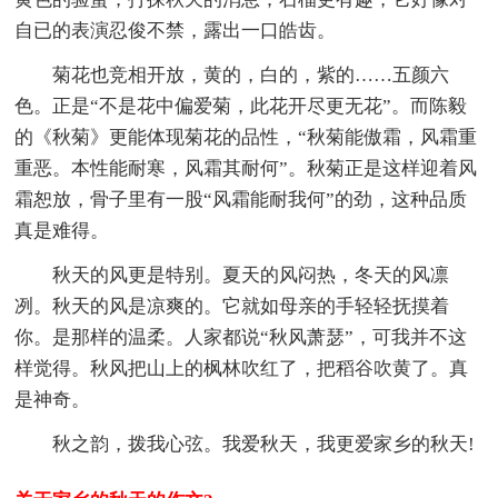
自已的表演忍俊不禁，露出一口皓齿。
菊花也竞相开放，黄的，白的，紫的……五颜六
色。正是“不是花中偏爱菊，此花开尽更无花”。而陈毅
的《秋菊》更能体现菊花的品性，“秋菊能傲霜，风霜重
重恶。本性能耐寒，风霜其耐何”。秋菊正是这样迎着风
霜恕放，骨子里有一股“风霜能耐我何”的劲，这种品质
真是难得。
秋天的风更是特别。夏天的风闷热，冬天的风凛
冽。秋天的风是凉爽的。它就如母亲的手轻轻抚摸着
你。是那样的温柔。人家都说“秋风萧瑟”，可我并不这
样觉得。秋风把山上的枫林吹红了，把稻谷吹黄了。真
是神奇。
秋之韵，拨我心弦。我爱秋天，我更爱家乡的秋天!