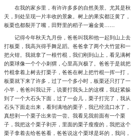
在我的家乡里，有许许多多的自然美景。尤其是秋
天，到处呈现一片丰收的景象。树上的果实都泛黄了，
板栗也都裂开了嘴，田野里的稻子一遍金黄……
记得今年秋天九月份，爸爸叫我和他一起到山上去
打板栗，我高兴得手舞足蹈。爸爸拿了两个大竹篮和一
把火钳。我就拿了一根竹棍，我们刚到山上，看见满树
的栗球像一个个小刺猬，心里高兴极了。爸爸于是就把
竹棍拿着上树去打栗子，爸爸在树上把竹棍一挥一打，
板栗就下来了许多，过了一个多小时，板栗还只打了一
小半，爸爸叫我让开，说要打我头上的这棵，我赶紧躲
到了一个大石头下面，过了一会儿，栗子打完了，我从
石头下面走出来，看到满地的栗子，我已经流口水了，
真想剥一个栗子出来尝一尝。我看见我前面有一个栗
子，我把这个栗子剥开，里面的栗子瘦瘦的，我把这个
栗子拿着去给爸爸看，爸爸说这个栗球是坏的，我问，