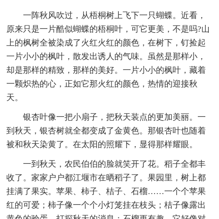
一阵秋风吹过，从梧桐树上飞下一只蝴蝶。近看，
原来只是一片酷似蝴蝶的梧桐叶，可它更美，不是吗?山
上的枫树全被染成了火红火红的颜色，在树下，钉捡起
一片小小的枫叶，散发出诱人的气味。虽然是那样小，
却是那样的精致，那样的美好。一片小小的枫叶，藏着
一颗炽热的心，正如它那火红的颜色，热情的迎接秋
天。
银杏叶像一把小扇子，把秋天装点的更加美丽。一
到秋天，银杏树就全都变成了金黄色。那银杏叶也随着
被和秋天染黄了。在太阳的照耀下，显得那样耀眼。
一到秋天，农民伯伯的脸就笑开了花。稻子全都丰
收了。家家户户都江堰市在晒稻子了。果园里，树上都
挂满了果实。苹果、柿子、桔子、石榴……一个个苹果
红的可爱；柿子像一个个小灯笼挂在枝头；桔子像露出
黄色的验蛋，打探秋天的消息；石榴更有趣，它好像对