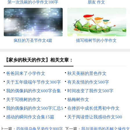
第一次洗碗的小学作文100字
朋友 作文
疯狂的万圣节作文4篇
描写植树节的小学作文
【家乡的秋天的作文】相关文章：
爸爸回来了小学作文
秋天美丽的景色作文
关于五年级端午节作文300字
有关友情的作文500字
三篇
我的偶像妈的作文600字合集
时间改变了我作文500字
五篇
关于写桃树的作文
杨梅树作文
我的偶像妈的作文500字汇总5
在挫折中成长优秀初中作文
篇
感动的瞬间作文合集15篇
关于阅读曾让我感动作文500
字集锦7篇
上一篇：
四年级乌龟兄弟作文800字
下一篇：
我与漫画书的不解之缘作文