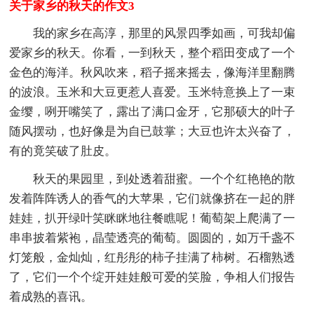
关于家乡的秋天的作文3
我的家乡在高淳，那里的风景四季如画，可我却偏
爱家乡的秋天。你看，一到秋天，整个稻田变成了一个
金色的海洋。秋风吹来，稻子摇来摇去，像海洋里翻腾
的波浪。玉米和大豆更惹人喜爱。玉米特意换上了一束
金缨，咧开嘴笑了，露出了满口金牙，它那硕大的叶子
随风摆动，也好像是为自已鼓掌；大豆也许太兴奋了，
有的竟笑破了肚皮。
秋天的果园里，到处透着甜蜜。一个个红艳艳的散
发着阵阵诱人的香气的大苹果，它们就像挤在一起的胖
娃娃，扒开绿叶笑眯眯地往餐瞧呢！葡萄架上爬满了一
串串披着紫袍，晶莹透亮的葡萄。圆圆的，如万千盏不
灯笼般，金灿灿，红彤彤的柿子挂满了柿树。石榴熟透
了，它们一个个绽开娃娃般可爱的笑脸，争相人们报告
着成熟的喜讯。