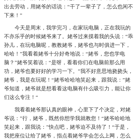
出去劳动，用姥爷的话说：“干了一辈子了，怎么也闲不
下来！”
今天是周末，我学完习，在家玩电脑，正在我玩的
不亦乐乎的时候姥爷来了。姥爷过来摸着我的头说：“乖
孙儿，在玩电脑呢，教教姥爷，姥爷也与时俱进一下，
哈哈！”我看着姥爷十分好奇地说：“姥爷，您也学电
脑？”姥爷笑着说：“是呀，看着你们在电脑前那么用
功，姥爷也要好好的学习一下。”我不好意思地挠挠头，
姥爷，我是在玩呢！“姥爷哈哈地笑起来，跟我说：”姥
爷知道，姥爷就是想看看这电脑有什么吸引力，能让你
们这么专注！“
我看着姥爷那认真的眼神，心里下了个决定，对姥
爷说：”行，姥爷，既然你想学我就教您！“姥爷哈哈地
笑起来，跟我说：”快点吧，姥爷迫不及待了！“于是，
我把座位让给了姥爷，指点着姥爷学会怎么上网，怎么