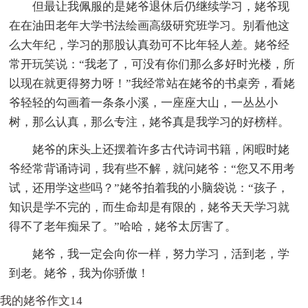
但最让我佩服的是姥爷退休后仍继续学习，姥爷现
在在油田老年大学书法绘画高级研究班学习。别看他这
么大年纪，学习的那股认真劲可不比年轻人差。姥爷经
常开玩笑说：“我老了，可没有你们那么多好时光楼，所
以现在就更得努力呀！”我经常站在姥爷的书桌旁，看姥
爷轻轻的勾画着一条条小溪，一座座大山，一丛丛小
树，那么认真，那么专注，姥爷真是我学习的好榜样。
姥爷的床头上还摆着许多古代诗词书籍，闲暇时姥
爷经常背诵诗词，我有些不解，就问姥爷：“您又不用考
试，还用学这些吗？”姥爷拍着我的小脑袋说：“孩子，
知识是学不完的，而生命却是有限的，姥爷天天学习就
得不了老年痴呆了。”哈哈，姥爷太厉害了。
姥爷，我一定会向你一样，努力学习，活到老，学
到老。姥爷，我为你骄傲！
我的姥爷作文14