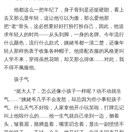
他都这么一把年纪了，身子骨到是还挺硬朗，看上
去又那么显年轻，这让他引以为傲，那么爱他那
把“老”骨头，这必然要好好打扮打扮自己，因此，他追
求年轻人的时尚——从头到脚，一身的名牌。今年流行
什么颜色，流行什么款式，姨姥爷都一清二楚，还像年
轻人那样热衷于收集各种帽子。他搭配衣服的风格更叫
人学不来，穿得虽然花哨，却又那么得体……对此，我
不得不佩服他。
孩子气
“挺大人了，怎么还像小孩子一样呢？动不动就生
气……”姨姥爷几乎不会发怒，却总因为些小事犯孩子
气。什么天气不好啦，人家拿他开小玩笑啦，打牌忘记
叫上他啦什么的……他一生气就自己坐到一边，侧着
头，皱着眉，胳膊盘着，嘴里叨念着，显出一副愤愤不