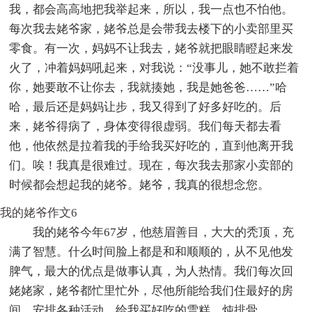
我，都会高高地把我举起来，所以，我一点也不怕他。
每次我去姥爷家，姥爷总是会带我去楼下的小卖部里买
零食。有一次，妈妈不让我去，姥爷就把眼睛瞪起来发
火了，冲着妈妈吼起来，对我说：“没事儿，她不敢拦着
你，她要敢不让你去，我就揍她，我是她爸爸……”哈
哈，最后还是妈妈让步，我又得到了好多好吃的。后
来，姥爷得病了，身体变得很虚弱。我们每天都去看
他，他依然是拉着我的手给我买好吃的，直到他离开我
们。唉！我真是很难过。现在，每次我去那家小卖部的
时候都会想起我的姥爷。姥爷，我真的很想念您。
我的姥爷作文6
我的姥爷今年67岁，他慈眉善目，大大的秃顶，充
满了智慧。什么时间脸上都是和和顺顺的，从不见他发
脾气，最大的优点是做事认真，为人热情。我们每次回
姥姥家，姥爷都忙里忙外，尽他所能给我们住最好的房
间，安排各种活动，给我买好吃的雪糕，炖排骨。