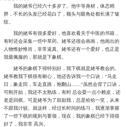
我的姥爷已经六十多岁了。他中等身材，体态稍
胖，不长的头发已经花白了，额头与眼角处都长满了皱
纹。
我的姥爷有很多爱好，他喜欢看关于中医的书籍，
有时还会采集一些中草药。姥爷还很会画画，他画出的
人物惟妙惟肖，非常逼真。姥爷还有一个爱好，也正是
我最佩服的，那就是下象棋。
姥爷的象棋下得特别好，我下棋就是姥爷教会的。
姥爷教我下棋很有耐心，他还告诉我一个口诀：“马走
日，象走田，车走直路，炮翻山……”虽然会背了口诀，
可刚开始，我还不太熟练，有时 总会耍一点小赖皮，还
老是回棋。可是姥爷为了鼓励我，总是哈哈一笑，从来
不跟我计较。就这样，经过长时间的练习，我逐渐掌握
了一些下棋的规则与要领，现在，我的象棋已经下得很
好了，我非常 高兴。