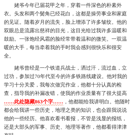
姥爷今年已届花甲之年，穿着一件深色的朴素外
衣。头发和两个鬓角已经花白，这都是操劳事业和家庭
的见证。随着岁月的流失，脸上增添了许多皱纹。他的
双眼总是流露出慈祥的目光，这目光给过我许多温暖和
鼓励。一张饱经风霜的脸经常带着温和的微笑。一双温
暖的大手，每当牵着我的手时我会感到很快乐和很安
全。
姥爷曾经是一个铁道兵战士，洒过汗，流过血，立
过功，参加过70年代至今的许多铁路线建设。他对我的
学习十分关爱，我每次做完作业，他都十分认真的检
查，指导我的补漏改错，使我的作业质量有了很大提高
……此处隐藏863个字……
，他都能给我讲明白。他随时
都会给我讲一些历史，地理之类的知识，也会跟我说说
他的一些经历。他喜欢看书看报，不管是浅显的报纸，
还是大部头的军事、历史、地理等著作，他都看得津津