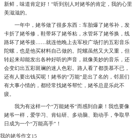
新鲜，味道肯定好！”听到别人对姥爷的肯定，我的心里
美滋滋的。
一年中，姥爷做了很多东西：车胎爆了姥爷补，发
卡折了姥爷修，鞋带坏了姥爷粘，水管坏了姥爷换，线
路坏了姥爷接……就连他晚上去军校广场打的五彩音乐
陀螺，也是他买材料自己做的。陀螺虽然又大又重，但
转起来却能发出各种好听的声音，就像美妙的音乐，还
会变幻出五彩斑斓的迷人色彩。路人看了都羡慕不已，
还有人要出钱买呢！姥爷的“万能”是出了名的，邻居们
有大事小情的，都经常找姥爷帮忙，姥爷总是乐此不
疲。
我为有这样一个“万能姥爷”而感到自豪！我也要像
姥爷一样，爱学习、肯钻研、多动脑、勤动手，争取早
日成为一个“万能高手”！
我的姥爷作文15