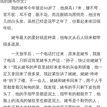
我的姥爷作文2
我的姥爷今年接近60岁了，他身高1.7米，腰不弯，
背不驼，耳不聋，眼不花。而且眼睛乌黑明亮，他没有
几丝白头发。虽然已经是花甲之年了，但看起来依旧很
年轻。
姥爷最大的爱好就是种菜，他每次从石人回来都带
很多蔬菜。
一天放学后，一个电话打过来，原来是姥爷，我接
了电话，只听话筒里姥爷大声说：“孙子，快让你姥姥下
来！”我从姥爷的声音里就听来老爷的兴奋和骄傲，他一
定又拿回来了很多菜。我赶紧告诉了姥姥。姥姥“咚咚
咚”的下了楼。不一会儿，姥姥和姥爷回来了，两个人手
里都拿着沉甸甸的菜。我发现，姥爷的手只剩下皮包骨
头了，他的手指甲里都是泥土，指甲有的都裂开了，他
脸上的浅浅的皱纹里也都是泥土。姥爷是个勤劳的人，