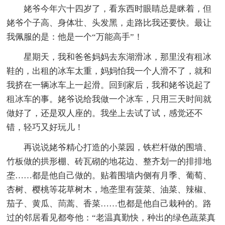
姥爷今年六十四岁了，看东西时眼睛总是眯着，但
姥爷个子高、身体壮、头发黑，走路比我还要快。最让
我佩服的是：他是一个“万能高手”！
星期天，我和爸爸妈妈去东湖滑冰，那里没有租冰
鞋的，出租的冰车太重，妈妈怕我一个人滑不了，就和
我挤在一辆冰车上一起滑。回到家后，我和姥爷说起了
租冰车的事。姥爷说给我做一个冰车，只用三天时间就
做好了，还是双人座的。我坐上去试了试，感觉还不
错，轻巧又好玩儿！
再说说姥爷精心打造的小菜园，铁栏杆做的围墙、
竹板做的拱形棚、砖瓦砌的地花边、整齐划一的排排地
垄……都是他自己做的。贴着围墙内侧有月季、葡萄、
杏树、樱桃等花草树木，地垄里有菠菜、油菜、辣椒、
茄子、黄瓜、茼蒿、香菜……也都是他自己栽种的。路
过的邻居看见都夸他：“老温真勤快，种出的绿色蔬菜真