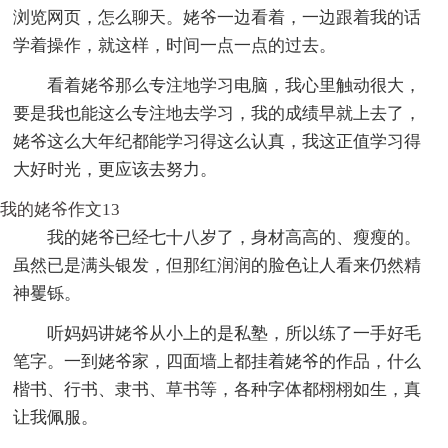
浏览网页，怎么聊天。姥爷一边看着，一边跟着我的话
学着操作，就这样，时间一点一点的过去。
看着姥爷那么专注地学习电脑，我心里触动很大，
要是我也能这么专注地去学习，我的成绩早就上去了，
姥爷这么大年纪都能学习得这么认真，我这正值学习得
大好时光，更应该去努力。
我的姥爷作文13
我的姥爷已经七十八岁了，身材高高的、瘦瘦的。
虽然已是满头银发，但那红润润的脸色让人看来仍然精
神矍铄。
听妈妈讲姥爷从小上的是私塾，所以练了一手好毛
笔字。一到姥爷家，四面墙上都挂着姥爷的作品，什么
楷书、行书、隶书、草书等，各种字体都栩栩如生，真
让我佩服。