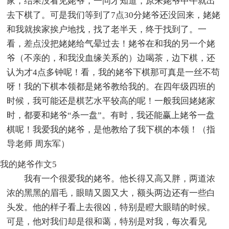
家，结果没看见姥爷，一问才知道，原来姥爷中午就出
去下棋了。可是我们等到了7点30分姥爷还没回来，姥姥
和我就挨家挨户地找，找了老半天，终于找到了。一
看，差点没把姥姥给气晕过去！姥爷在和我的另一个姥
爷（不亲的，和我没血缘关系的）边喝茶，边下棋，还
认为才4点多钟呢！看，我的姥爷下棋那可真是一丝不苟
呀！我的下棋本领都是姥爷教给我的。在四年级四班的
时候，我可能还是棋艺水平较高的呢！一般我回姥姥家
时，都要和姥爷“杀一盘”。有时，我还能赢上姥爷一盘
棋呢！我爱我的姥爷，是他教给了我下棋的本领！（指
导老师 周东军）
我的姥爷作文5
我有一个很爱我的姥爷。他长得又高又胖，两道浓
浓的黑黑的眉毛，眼睛又圆又大，额头两边还有一些白
头发。他的样子看上去很凶，特别是瞪大眼睛的时候。
可是，他对我们却是很和蔼，特别是对我，每次看见