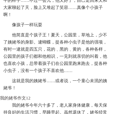
平的样子……不过一会儿，他又好了，自己走回来又和
大家聊起了天，脸上又堆起了笑容……真像个小孩子
啊！
像孩子一样玩耍
他简直是个孩子王！夏天，公园里，草地上，少不
了姨姥爷的身影。逮蝴蝶，捉各种小虫子是他的强项，
有时一逮就是四五只，花的﹑黑的﹑黄的，各种各样，
公园里的孩子们都和他相识，一见到就亲切的叫着，他
也喜欢小孩，总带着孩子们在公园里跑来跑去，捉各种
小虫子，没有一个孩子不喜欢他……
这就是我的姨姥爷……或者说，一个童心未泯的姨
姥爷！
我的姥爷作文12
我的姥爷今年六十多了，老人家身体健康，每天保
持良好的生活习惯，早睡早起。虽然退休了，姥爷经常