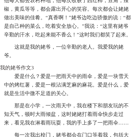
他每天都去农村种地，他每次收获了西红柿，豆角，辣
椒，黄瓜等等，都会露出开心的笑容。每次都会让姥姥
做出美味的佳肴。“真香啊！”姥爷边吃边骄傲的说：“都
是自己种的菜么，吃着安全放心。”我说：“这里有姥爷
辛勤的汗水，吃起来能不香么！”这时我们都笑了起来。
这就是我的姥爷，一位辛勤的老人。我爱我的姥
爷。
我的姥爷作文3
爱是什么？爱是一把雨天中的雨伞，爱是一块雪天
中的烤红薯，爱是一根沾满芝麻的麻花。爱是什么，爱
就是生活中微不足道的关心。
那是在小学，一次雨天中，我在楼下和朋友玩的不
知天气，顿时大雨倾盆，这时姥姥打着雨伞快步走过
来，看见我在淋着雨玩耍，我的手上多了一把雨伞……
每一次我出校门，姥爷都会在门口等着我，包括大