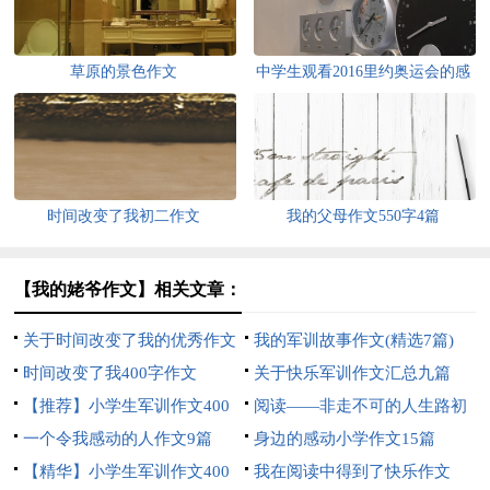
草原的景色作文
中学生观看2016里约奥运会的感
想作文550字汇编
时间改变了我初二作文
我的父母作文550字4篇
【我的姥爷作文】相关文章：
关于时间改变了我的优秀作文
我的军训故事作文(精选7篇)
时间改变了我400字作文
关于快乐军训作文汇总九篇
【推荐】小学生军训作文400
阅读——非走不可的人生路初
字合集5篇
一个令我感动的人作文9篇
中随笔作文
身边的感动小学作文15篇
【精华】小学生军训作文400
我在阅读中得到了快乐作文