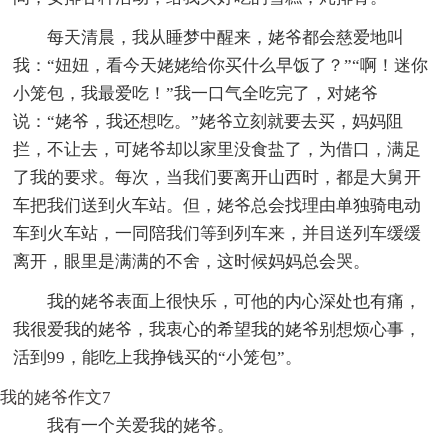
每天清晨，我从睡梦中醒来，姥爷都会慈爱地叫
我：“妞妞，看今天姥姥给你买什么早饭了？”“啊！迷你
小笼包，我最爱吃！”我一口气全吃完了，对姥爷
说：“姥爷，我还想吃。”姥爷立刻就要去买，妈妈阻
拦，不让去，可姥爷却以家里没食盐了，为借口，满足
了我的要求。每次，当我们要离开山西时，都是大舅开
车把我们送到火车站。但，姥爷总会找理由单独骑电动
车到火车站，一同陪我们等到列车来，并目送列车缓缓
离开，眼里是满满的不舍，这时候妈妈总会哭。
我的姥爷表面上很快乐，可他的内心深处也有痛，
我很爱我的姥爷，我衷心的希望我的姥爷别想烦心事，
活到99，能吃上我挣钱买的“小笼包”。
我的姥爷作文7
我有一个关爱我的姥爷。