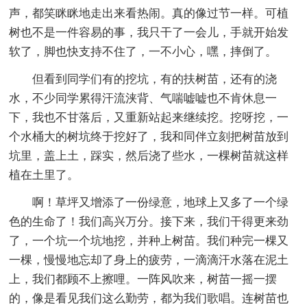
声，都笑眯眯地走出来看热闹。真的像过节一样。可植
树也不是一件容易的事，我只干了一会儿，手就开始发
软了，脚也快支持不住了，一不小心，嘿，摔倒了。
但看到同学们有的挖坑，有的扶树苗，还有的浇
水，不少同学累得汗流浃背、气喘嘘嘘也不肯休息一
下，我也不甘落后，又重新站起来继续挖。挖呀挖，一
个水桶大的树坑终于挖好了，我和同伴立刻把树苗放到
坑里，盖上土，踩实，然后浇了些水，一棵树苗就这样
植在土里了。
啊！草坪又增添了一份绿意，地球上又多了一个绿
色的生命了！我们高兴万分。接下来，我们干得更来劲
了，一个坑一个坑地挖，并种上树苗。我们种完一棵又
一棵，慢慢地忘却了身上的疲劳，一滴滴汗水落在泥土
上，我们都顾不上擦哩。一阵风吹来，树苗一摇一摆
的，像是看见我们这么勤劳，都为我们歌唱。连树苗也