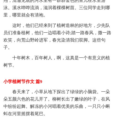
翔，清澈见底的河水里有一群群金色的鱼儿在水里游
泳。溪水哗哗流淌，滋润着棵棵树苗。三位同学走到哪
里，哪里就会有清袍。
这时，他们已经来到了植树造林的好地方，少先队
员们准备植树，他们一边唱着小诗;踏一路春风，撒一路
欢笑，向荒山野岭进军，春光染清我们双脚。这些句
子。
十年树木，百年树人，啊，这真是一个有意义的植
树节。
小学植树节作文 篇9
春天来了，小草从地下探出了绿绿的小脑袋。一朵
朵五颜六色的花儿开了。柳树长出了嫩绿的叶子，在风
中纷纷起舞。解冻的小河唱着优美的乐曲，一只只小蝌
蚪在河里摇摆着尾巴。