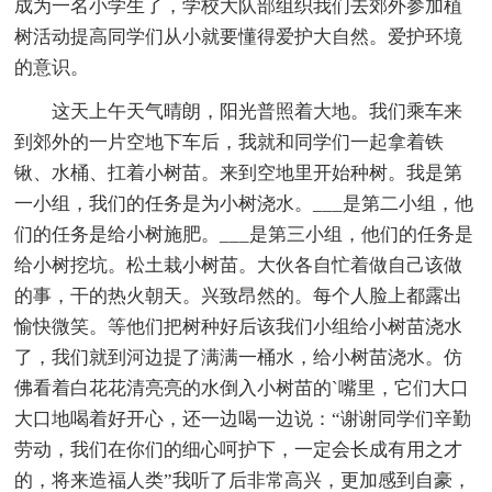
成为一名小学生了，学校大队部组织我们去郊外参加植
树活动提高同学们从小就要懂得爱护大自然。爱护环境
的意识。
这天上午天气晴朗，阳光普照着大地。我们乘车来
到郊外的一片空地下车后，我就和同学们一起拿着铁
锹、水桶、扛着小树苗。来到空地里开始种树。我是第
一小组，我们的任务是为小树浇水。___是第二小组，他
们的任务是给小树施肥。___是第三小组，他们的任务是
给小树挖坑。松土栽小树苗。大伙各自忙着做自己该做
的事，干的热火朝天。兴致昂然的。每个人脸上都露出
愉快微笑。等他们把树种好后该我们小组给小树苗浇水
了，我们就到河边提了满满一桶水，给小树苗浇水。仿
佛看着白花花清亮亮的水倒入小树苗的`嘴里，它们大口
大口地喝着好开心，还一边喝一边说：“谢谢同学们辛勤
劳动，我们在你们的细心呵护下，一定会长成有用之才
的，将来造福人类”我听了后非常高兴，更加感到自豪，