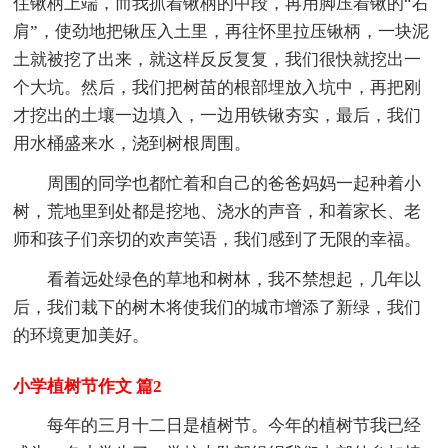
住锹柄上端，而我抓着锹柄的中段，再用脚压着锹的“右
肩”，使劲地把锹压入土里，再往怀里拉压锹柄，一块泥
土就被挖了出来，就这样反反复复，我们很快就挖出一
个大坑。然后，我们把树苗的根部埋放入坑中，再把刚
才挖出的土壤一边填入，一边用铁锹夯实，最后，我们
用水桶盛来水，浇到树根周围。
周围的同学也都忙着和自己的爸爸妈妈一起种着小
树，荒地里到处都是挖地、浇水的声音，和着家长、老
师和孩子们亲切的欢声笑语，我们感到了无限的幸福。
看着远处绿色的草地和树林，我不禁想起，几年以
后，我们栽下的树木将使我们的城市增添了新绿，我们
的环境更加美好。
小学植树节作文 篇2
每年的三月十二日是植树节。今年的植树节我已经