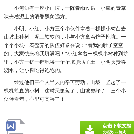
小河边有一座小山坡，一阵春雨过后，小草的青草
味夹着泥土的清香飘向远方。
小明、小红、小方三个小伙伴拿着一棵棵小树苗去
山坡上种树。泥土软软的，小与小方拿着铲子挖坑。一
个个小坑排着整齐的队伍好像在说：“看我的肚子空空
的，大家快来将我填满吧！”小红拿着一棵棵小树种到坑
里，小方一铲一铲地将一个个坑填满了土。小明负责将
浇水，让小树吃得饱饱的。
经过他们三个人半天的辛苦劳动，山坡上竖起了一
棵棵笔直的小树。这时天更蓝了，山坡更绿了。三个小
伙伴看着，心里可高兴了！
点击下载文档
文档为doc格式