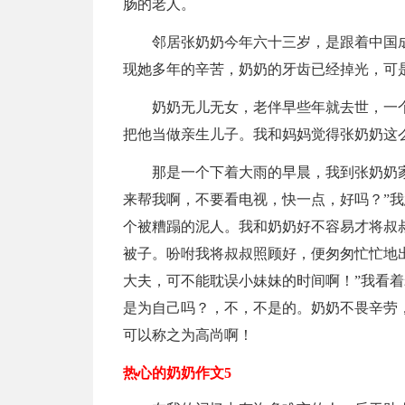
肠的老人。
邻居张奶奶今年六十三岁，是跟着中国
现她多年的辛苦，奶奶的牙齿已经掉光，可
奶奶无儿无女，老伴早些年就去世，一
把他当做亲生儿子。我和妈妈觉得张奶奶这
那是一个下着大雨的早晨，我到张奶奶
来帮我啊，不要看电视，快一点，好吗？”
个被糟蹋的泥人。我和奶奶好不容易才将叔
被子。吩咐我将叔叔照顾好，便匆匆忙忙地
大夫，可不能耽误小妹妹的时间啊！”我看
是为自己吗？，不，不是的。奶奶不畏辛劳
可以称之为高尚啊！
热心的奶奶作文5