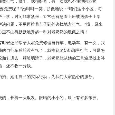
免费打气，修车。我很好奇，有一次我忍不住地问老奶
要免费呢？”她呵呵一笑，骄傲地说：“咱们这个小区，每
子上学，时间非常紧张，经常会有急着上班或送孩子上学
解决问题，不用再推着车子到外边找地方打气。”哦，原来
心里不由得默默地升起一种对老奶奶的敬佩之情！
有时候还经常给大家免费修理自行车，电动车。有一次，我
我的自行车后胎没有气了，就推到老奶奶那里打气，可是怎
轮胎轧进去一颗玻璃渣子，老奶奶就从她的工具箱里找出补
胎，还不收一分钱。
奶奶。她用自己的实际行动，为我们大家热心的服务。
瘦瘦的，长着一头银发。眼睛的小小的，脸上有许多皱纹。