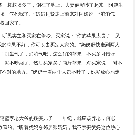
架，叔叔喝多了，倒在了地上。夫妻俩就吵了起来，阿姨生
喝，气死我了。”奶奶赶紧走上前来对阿姨说：“消消气
叔叔回家了。
，听见卖主和买家在争吵。买家说：“你的苹果太贵了，又
我的苹果不好，你可以去买别人家的。”奶奶赶快走到两人
：“别生气了，消消气吧，这么好的苹果，不买多可惜呀！
，就不吵架了。然后买家买了两斤苹果，对买家说：“对不
有不对的地方。”奶奶一看两个人都不吵了，她就放心地走
助隔壁家老大爷的残疾儿子，上年纪，就应该养老，何必
敬佩的。”听着妈妈夸邻居张奶奶，我不禁要赞扬这位热心