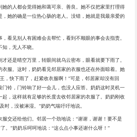
到她的人都会觉得她和蔼可亲、善良。她不仅把家里打理得
是，她的确是一位热心肠的老人。没错，她就是我最亲爱的
事，看见别人有困难会去帮忙，看到不顺眼的事会去指责。
不知，无人不晓。
刚才还是晴空万里，转眼间就乌云密布，眼看就要下雨了。
的衣服。这时，奶奶看见邻居家的衣服也还在外面晾着。她
王，快下雨了，赶紧收衣服啊！”可是，邻居家却没有回
按门铃，门铃响了好一会儿，也没人应答。奶奶这时灵机一
一起，这样就有足够的长度去收邻居家的衣服了。奶奶刚收
及时，没被淋湿。”奶奶气喘吁吁地说。
衣服交还给他们。邻居一个劲地说：“谢谢，谢谢！要不是
’了。”奶奶乐呵呵地说：“这么点小事还谢什么呀！”