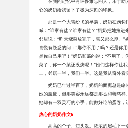
在我的记忆中有许多难忘的人，乐于助
心的奶奶给我留下了极为深刻的印象。
那是一个大雪纷飞的早晨，奶奶在匆匆
喊：“谁家有盐？谁家有盐？”奶奶把她拉进
邻居说：“昨天烧菜放完了，雪又那么厚。”
喜悦有疑惑的问：“那你不用了吗？还是你
是你自己用吧！”奶奶和蔼的说：“不用了，
菜了，你一个菜还没烧呢！”她们这样你让
二，邻居一半，我们一半。这是我从窗外看见一
奶奶已年过半百了，奶奶的面庞总是略
她的脸庞，但那笑容永远都是那么和善慈祥
她却有一双灵巧的小手，能做好吃的蛋卷，
热心的奶奶作文6
高高的个子、短头发。浓浓的眉毛下一