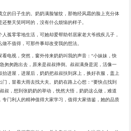
成立的日子生的。奶奶满脸皱纹，那饱经风霜的脸上充分体
是还整天笑呵呵的，没有什么烦恼的样子。
个人孤零零地生活，可她却爱帮助邻居家老大爷残疾儿子，
么做不值得，可那件事却改变我的想法。
家看电视，突然，窗外传来奶奶叫我的声音：“小妹妹，快
我急匆匆跑出去，原来是叔叔摔倒。叔叔满身是泥，活像一
叔抬进屋，进屋后，奶奶把叔叔扶到床上，换好衣服，盖上
出门，冒着大雨去找大夫。奶奶在路上心想：“要快点找到
着叔叔，想到张奶奶的举动，恍然大悟，奶奶这么做，难道
，专门利人的精神值得大家学习，值得大家借鉴，她的品质