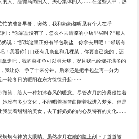
人的人、品德高尚的人、关心集体的人……在这些人中，热
忙忙的准备早餐，突然，我和奶奶都听见有个人在呼
来问：“你家盐没有了，怎么不去清凉的小店里买啊？”那人
奶奶说：“那我这里正好有半包剩盐，你拿去用吧！”邻居有
用吧！我看你门口还有几条鱼和几棵菜，你要自己烧的，还
你拿走吧，我的菜和鱼可以明天烧，况且我已经烧好满多的
我，我让你，争了十来分钟。后来还是把半包盐再一分为
轮冬日的暖阳在东方徐徐升起······
带微笑，给人一种如沐春风的暖意。尽管岁月的沧桑侵蚀着
。她没有多少文化，不能唱着摇篮曲陪着我进入梦乡。但是
让我尝着甜甜的美食，去了解奶奶的内心及特有的文化……
双炯炯有神的大眼睛。虽然岁月在她的脸上刻下了道道皱