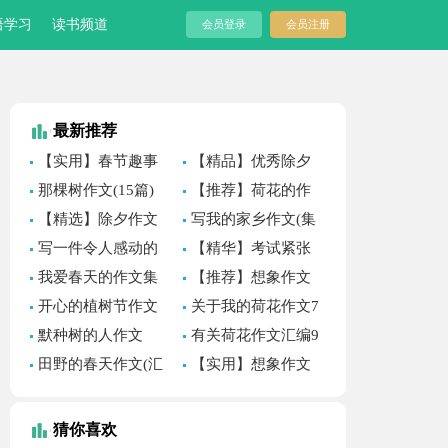
语学习
读书频道
会员登录
会员注册
最新推荐
【实用】春节趣事
【精品】优秀除夕
作文400字集锦8篇
作文七篇
那棵树作文(15篇)
【推荐】荷花的作
文
【精选】除夕作文
写我的家乡作文(集
300字三篇
合15篇)
写一件令人感动的
【精华】考试紧张
作文
作文3篇
我爱春天的作文集
【推荐】想象作文
锦15篇
汇总5篇
开心的植树节作文
关于我的荷花作文7
（精选31篇）
篇
默种树的人作文
有关荷花作文汇编9
篇
田野的春天作文(汇
【实用】想象作文
编15篇)
600字三篇
猜你喜欢