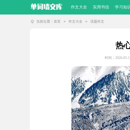
作文大全
实用书信
学习知
当前位置：
首页
>
作文大全
>
话题作文
热
时间：2026-05-15