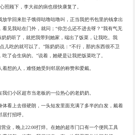
细心照顾下，李大叔的病也很快康复了。
我放学回来肚子饿得咕噜咕噜叫，正当我把书包里的钱拿出
看见我站在门外，就问；“你怎么还不进去呀？”我有气无
陈奶奶听了，就把我带到她家，端出了饭菜，让我吃。我
点儿吃的就可以了。”陈奶奶说：“不行，那的东西很不卫
，吃了会生病的。”说着，她硬是让我把饭菜吃了。
人着想的人，难怪她受到邻居的称赞和爱戴。
在我们小区超市当老板的一位热心的老奶奶。
身体看上去很硬朗，一头短发里面充满了多半的白发，戴着
邻居打招呼。
门营业，晚上22:00打烊。在她的超市门口有一个便民工具