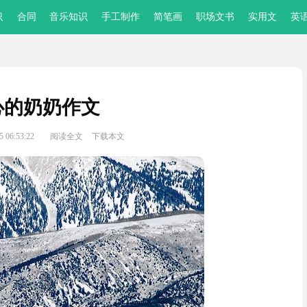
识
合同
音乐知识
手工制作
简笔画
职场文书
实用文
英
心的奶奶作文
 06:53:22
阅读全文
下载本文