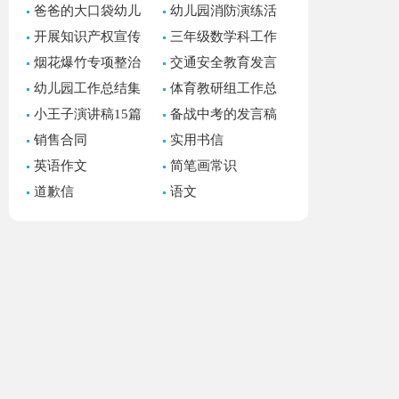
爸爸的大口袋幼儿
幼儿园消防演练活
园语言教案
动总结(汇编15篇)
开展知识产权宣传
三年级数学科工作
周活动总结
总结
烟花爆竹专项整治
交通安全教育发言
工作总结
稿通用15篇
幼儿园工作总结集
体育教研组工作总
锦15篇
结
小王子演讲稿15篇
备战中考的发言稿
15篇
销售合同
实用书信
英语作文
简笔画常识
道歉信
语文