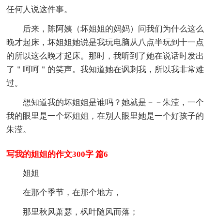
任何人说这件事。
后来，陈阿姨（坏姐姐的妈妈）问我们为什么这么
晚才起床，坏姐姐她说是我玩电脑从八点半玩到十一点
的所以这么晚才起床。那时，我听到了她在说话时发出
了＂呵呵＂的笑声。我知道她在讽刺我，所以我非常难
过。
想知道我的坏姐姐是谁吗？她就是－－朱滢，一个
我的眼里是一个坏姐姐，在别人眼里她是一个好孩子的
朱滢。
写我的姐姐的作文300字 篇6
姐姐
在那个季节，在那个地方，
那里秋风萧瑟，枫叶随风而落；