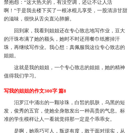
禁抱怨：“这大热天的，有没空调，还让不让人活
啊！”于是我去楼下买了一根冰棍儿享受，一股清凉甘甜
的滋味，很快从舌尖直沁肺腑。
回到家，我看到姐姐还在专心致志地写作业，豆大
的汗珠布满了她的额头，她时不时还用餐巾纸擦掉汗
珠，再继续写作业。我心想：真佩服我这位专心致志的
姐姐。
这就是我的姐姐，一个专心致志的姐姐，她的精神
值得我们学习。
写我的姐姐的作文300字 篇8
汨罗江中涌出的一颗珍珠，白皙的肌肤，乌黑的短
发，俊秀的五官，使她全身散发出一种高贵的气息。标
准的学生模样让人一看就觉得那一定是个乖乖女。
是啊，她乖巧可人，叛逆有度，敢于面对现实，从