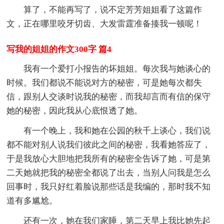
算了，不能再写了，说不定芳芳姐姐看了这篇作
文，正在哪里咬牙切齿、大发雷霆准备揍我一顿呢！
写我的姐姐的作文300字 篇4
我有一个爱打小报告的坏姐姐。每次我与她谈心的
时候。我们都说不能说对方的秘密，可是她每次都失
信，跟别人交谈时说我的秘密，而我却言而有信的保守
她的秘密，因此我从心底恨透了她。
有一个晚上，我和她在公园的秋千上谈心，我们说
都不能对别人说我们彼此之间的秘密，我看她答应了，
于是我放心大胆地把我所有的秘密全告诉了她，可是第
二天她就把我的秘密全都说了出去，当别人问我是怎么
回事时，我只好红着脸说那些话是我编的，那时我不知
道有多尴尬。
还有一次，她在我们家睡，第二天早上我比她先起