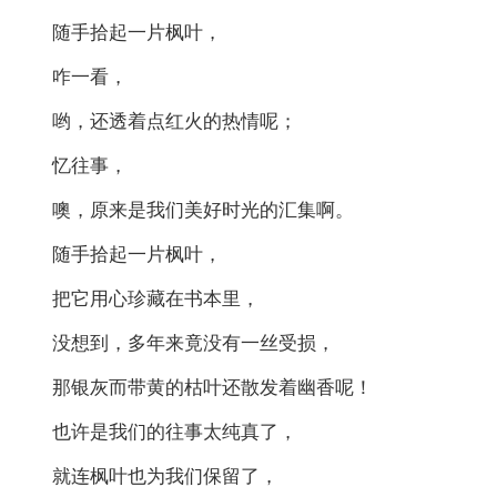
随手拾起一片枫叶，
咋一看，
哟，还透着点红火的热情呢；
忆往事，
噢，原来是我们美好时光的汇集啊。
随手拾起一片枫叶，
把它用心珍藏在书本里，
没想到，多年来竟没有一丝受损，
那银灰而带黄的枯叶还散发着幽香呢！
也许是我们的往事太纯真了，
就连枫叶也为我们保留了，