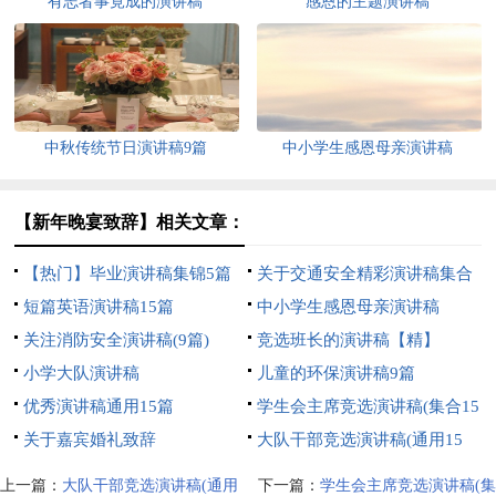
有志者事竟成的演讲稿
感恩的主题演讲稿
中秋传统节日演讲稿9篇
中小学生感恩母亲演讲稿
【新年晚宴致辞】相关文章：
【热门】毕业演讲稿集锦5篇
关于交通安全精彩演讲稿集合
短篇英语演讲稿15篇
7篇
中小学生感恩母亲演讲稿
关注消防安全演讲稿(9篇)
竞选班长的演讲稿【精】
小学大队演讲稿
儿童的环保演讲稿9篇
优秀演讲稿通用15篇
学生会主席竞选演讲稿(集合15
关于嘉宾婚礼致辞
篇)
大队干部竞选演讲稿(通用15
篇)
上一篇：
大队干部竞选演讲稿(通用
下一篇：
学生会主席竞选演讲稿(集