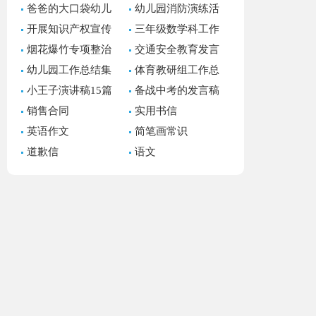
爸爸的大口袋幼儿
幼儿园消防演练活
园语言教案
动总结(汇编15篇)
开展知识产权宣传
三年级数学科工作
周活动总结
总结
烟花爆竹专项整治
交通安全教育发言
工作总结
稿通用15篇
幼儿园工作总结集
体育教研组工作总
锦15篇
结
小王子演讲稿15篇
备战中考的发言稿
15篇
销售合同
实用书信
英语作文
简笔画常识
道歉信
语文