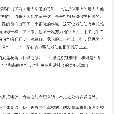
然我看到了前面老人熟悉的背影，正是那位车上的老人！他
时明白：原来今天他坐车来这，是来打扫马路保护环境的。
，路的前方出现了一个很陡的斜坡，这可让老伯伯有点犯难
溜溜球一样回了下来。他又一次努力地冲上去，用了九牛二
伯伯气喘吁吁，汗流颊背。我想跑上去推上一把，只见两个
号“一、二”，齐心协力帮助老伯伯把车推了上去。
绍兴莲花落《和谐之歌》：“和谐是桃红柳绿，和谐是互帮
一个个和谐的音符，才能奏响和谐社会的美好乐章！
出几点建议。合理之处希望采纳，不足之处请多多包涵。
一节体育课。我们创办少年军校的目的就是军事化管理学校