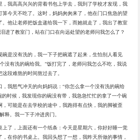
里，我高高兴兴的背着书包上学去，我到了学校才发现，我
打算今天不吃了。这时，妈妈匆匆来了，他在门口焦急的望
了。他让老师把饭盒递给我一下，而她就走了，我出了教室
..我流着泪进了教室门，站在门口在向远处望的老师问我怎么了？
现碗是没有洗的，我一下子把碗遮了起来，生怕别人看见
个没有洗的碗给我。”饭打完了，老师问我怎么不吃，我说
把这段难熬的时间熬过去了。
口，我怒气冲天的向妈妈说：“你怎么拿一个没有洗的碗给
碗的时候，我发现你的碗没有带，我急急忙忙的拿了一个碗
啊，可能是在去学校的途中，我跑得有点快，我的脚被歪
的解释。我一下子冲进房门。
桌上了，上面还有一个纸条：今天是星期六，你好好睡一觉
了，在你的书桌上。我回头想了一想，我昨天所做的事情，