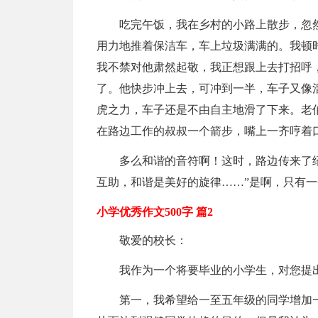
吃完午饭，我在乡村的小路上散步，忽
用力地推着保洁车，车上垃圾满满的。我顿
我不禁对他肃然起敬，我正想跟上去打招呼
了。他快步冲上去，可冲到一半，车子又像
虎之力，车子还是不由自主地滑了下来。老
在路边工作的叔叔一个箭步，嘴上一齐哼着口
多么和谐的音符啊！这时，路边传来了
互助，和谐是美好的旋律……”是啊，只有
小学优秀作文500字 篇2
敬爱的校长：
我作为一个将要毕业的小学生，对您提
第一，我希望给一至五年级的同学增加