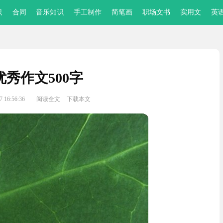
识
合同
音乐知识
手工制作
简笔画
职场文书
实用文
英
秀作文500字
 16:56:36
阅读全文
下载本文