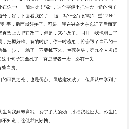
在你手中，加油呀！“象”，这个字似乎把生命垂危的句子
号，好，下面看我的了。 慢，写什么字好呢？“重”？NO
，写“我”字，后面就好接了。可是。我在兴奋之余忘记了后面两
我真想上去把它改了，但是，来不及了。同时，我也明白了
易，把握好难。有的时候，你一时疏忽，将会毁了自己的一
的每一步，走稳了，不要掉下来。生死关头，第九个人考虑
使这个句子完全死了，真是智者千虑，必有一失
有些自责。
们的可贵之处，也是优点。虽然这次败了，但我从中学到了
从生育我到养育我，费了多大的劲，才把我拉扯大。你生怕
却不知道，这使我真惭愧。