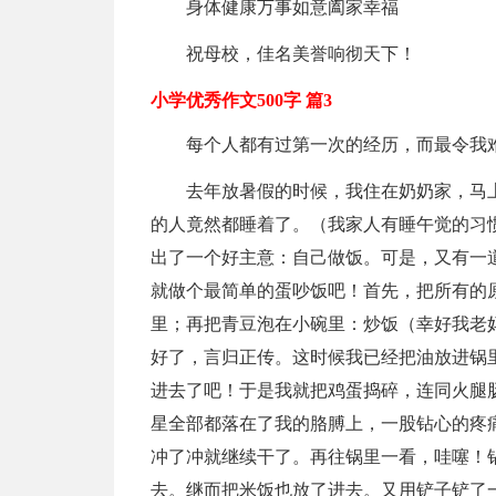
身体健康万事如意阖家幸福
祝母校，佳名美誉响彻天下！
小学优秀作文500字 篇3
每个人都有过第一次的经历，而最令我
去年放暑假的时候，我住在奶奶家，马上
的人竟然都睡着了。（我家人有睡午觉的习
出了一个好主意：自己做饭。可是，又有一
就做个最简单的蛋吵饭吧！首先，把所有的
里；再把青豆泡在小碗里：炒饭（幸好我老妈
好了，言归正传。这时候我已经把油放进锅里
进去了吧！于是我就把鸡蛋捣碎，连同火腿
星全部都落在了我的胳膊上，一股钻心的疼
冲了冲就继续干了。再往锅里一看，哇噻！
去。继而把米饭也放了进去。又用铲子铲了