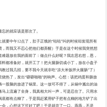
难忘的就应该是那次了。
就要中午12点了，肚子正饿的“咕咕”叫的时候却发现所有
惯，而我又不忍心把他们都弄醒）于是在这个时候我突然想
道难题放在我的面前了：做点什么好呢？我左思右想，恩，
原料都准备好，就开工了！把火腿肠切成小丁，放在小盘子
教过我几招，要不我今天就非吃“凉大米饭拌火腿肠”了）
烧热了，发出“噼噼啪啪”的响声。心想：该把鸡蛋和肠放
肠一股脑的放进了锅里。这一放可不得了，从锅中溅出的油
痛马上流遍了全身，我真相大叫一声，可是忍住了。只用水
锅底都有点糊了，于是我赶紧用铲子把有点糊的地方铲了出
一会，心想这下可好了吧！于是就尝了一口。乖乖，不是