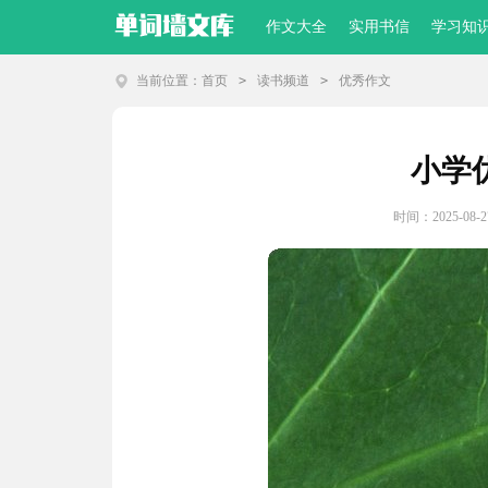
作文大全
实用书信
学习知
当前位置：
首页
>
读书频道
>
优秀作文
小学优
时间：2025-08-27