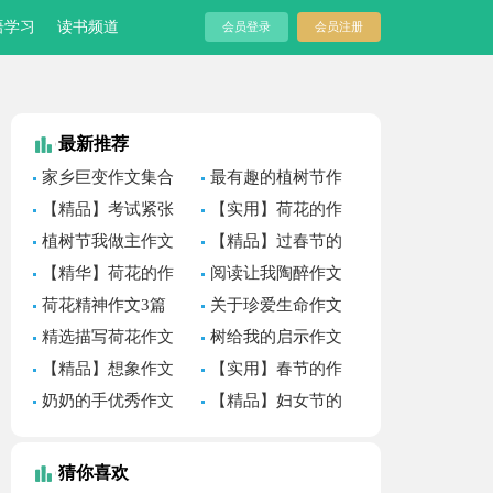
语学习
读书频道
会员登录
会员注册
最新推荐
家乡巨变作文集合
最有趣的植树节作
15篇
文
【精品】考试紧张
【实用】荷花的作
作文三篇
文四篇
植树节我做主作文
【精品】过春节的
作文500字汇编八篇
【精华】荷花的作
阅读让我陶醉作文
文五篇
荷花精神作文3篇
关于珍爱生命作文
合集十篇
精选描写荷花作文
树给我的启示作文
合集九篇
（通用32篇）
【精品】想象作文
【实用】春节的作
400字四篇
文1100字集锦8篇
奶奶的手优秀作文
【精品】妇女节的
集锦10篇
作文300字集锦八篇
猜你喜欢