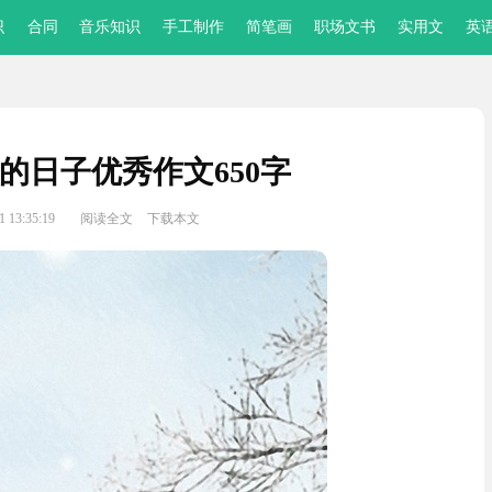
识
合同
音乐知识
手工制作
简笔画
职场文书
实用文
英
的日子优秀作文650字
 13:35:19
阅读全文
下载本文