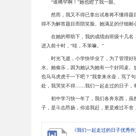
“谁稀罕啊！”她也瞪了我一眼。
然而，我又不得已拿出试卷将不懂得题
得不为解答题目而陪笑脸。她满足的仔细耐
在她的帮助下，我的成绩由班级十几名
进入前十时，“哇，不笨嘛。”
时光飞逝，小学快毕业了，为了管理好
水。她偷乐，因为她认为她有一个好同桌。
也马马虎虎干一下吧？”我拿来水壶，骂了句
处，我哭笑不得……我们一起走过的日子，
初中学习快一年了，我们各奔东西，虽
子，是斗志昂扬，你追我赶，更是难过不舍
《我们一起走过的日子优秀作文6