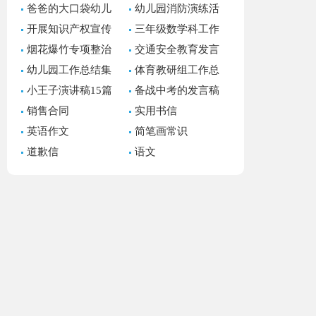
爸爸的大口袋幼儿
幼儿园消防演练活
园语言教案
动总结(汇编15篇)
开展知识产权宣传
三年级数学科工作
周活动总结
总结
烟花爆竹专项整治
交通安全教育发言
工作总结
稿通用15篇
幼儿园工作总结集
体育教研组工作总
锦15篇
结
小王子演讲稿15篇
备战中考的发言稿
15篇
销售合同
实用书信
英语作文
简笔画常识
道歉信
语文