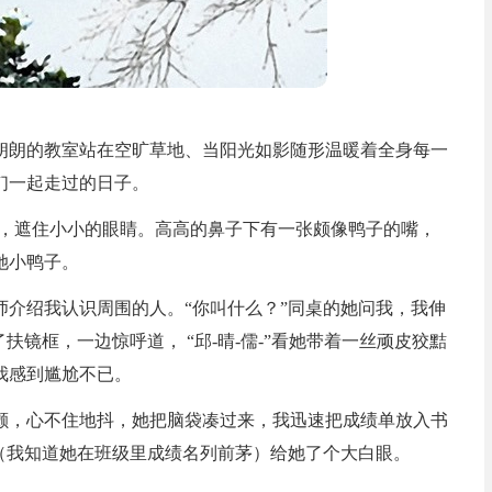
朗朗的教室站在空旷草地、当阳光如影随形温暖着全身每一
们一起走过的日子。
镜，遮住小小的眼睛。高高的鼻子下有一张颇像鸭子的嘴，
她小鸭子。
师介绍我认识周围的人。“你叫什么？”同桌的她问我，我伸
扶镜框，一边惊呼道， “邱-晴-儒-”看她带着一丝顽皮狡黠
我感到尴尬不已。
颤，心不住地抖，她把脑袋凑过来，我迅速把成绩单放入书
（我知道她在班级里成绩名列前茅）给她了个大白眼。