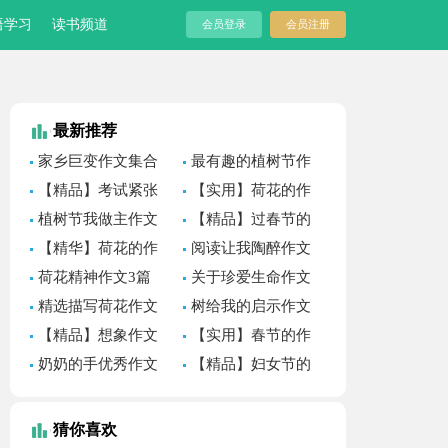
语学习
读书频道
会员登录
会员注册
最新推荐
家乡巨变作文集合
最有趣的植树节作
15篇
文
【精品】考试紧张
【实用】荷花的作
作文三篇
文四篇
植树节我做主作文
【精品】过春节的
作文500字汇编八篇
【精华】荷花的作
阅读让我陶醉作文
文五篇
荷花精神作文3篇
关于珍爱生命作文
合集十篇
精选描写荷花作文
树给我的启示作文
合集九篇
（通用32篇）
【精品】想象作文
【实用】春节的作
400字四篇
文1100字集锦8篇
奶奶的手优秀作文
【精品】妇女节的
集锦10篇
作文300字集锦八篇
猜你喜欢