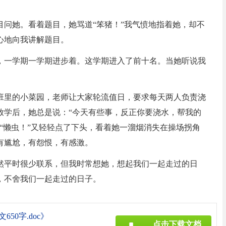
目问她。看着题目，她骂道“笨猪！”我气愤地指着她，却不
心地向我讲解题目。
，一学期一学期进步着。这学期进入了前十名。当她听说我
班里的小菜园，老师让大家轮流值日，要求每天两人负责浇
放学后，她总是说：“今天有些事，反正你要浇水，帮我的
“懒虫！”又轻轻点了下头，看着她一溜烟消失在操场拐角
有尴尬，有怨恨，有感激。
然平时很少联系，但我时常想她，想起我们一起走过的日
，不舍我们一起走过的日子。
50字.doc》
点击下载文档