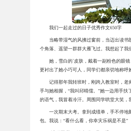
我们一起走过的日子优秀作文650字
当略带湿气的风拂过窗前，当迈出读书
个角落、遥望一群群大雁飞过。我想起了我
她，雪白的`皮肤，戴着一副粉色的眼
更衬出了她小巧可人，同学们都亲切地称呼
记得那年我转班时，刚跨入教室时，老
手与她相握，“我叫邱晴儒。”她一边用手扶了
的语气，我冒着冷汗。周围同学哄堂大笑，
一次期末大考。拿到成绩单，手不停地
包。我说：“看什么看，你幸灾乐祸是不是”