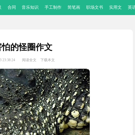
识
合同
音乐知识
手工制作
简笔画
职场文书
实用文
英
害怕的怪圈作文
 23:38:24
阅读全文
下载本文