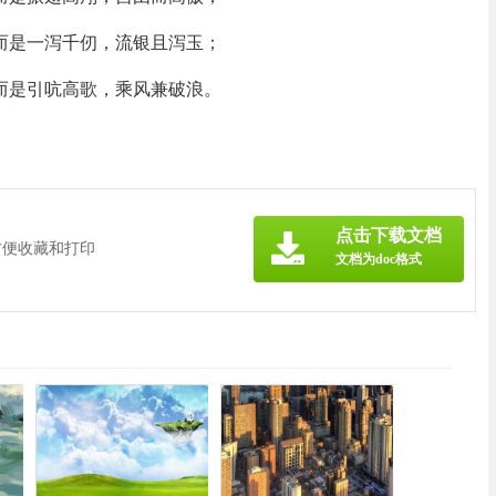
而是一泻千仞，流银且泻玉；
而是引吭高歌，乘风兼破浪。
点击下载文档
方便收藏和打印
文档为doc格式