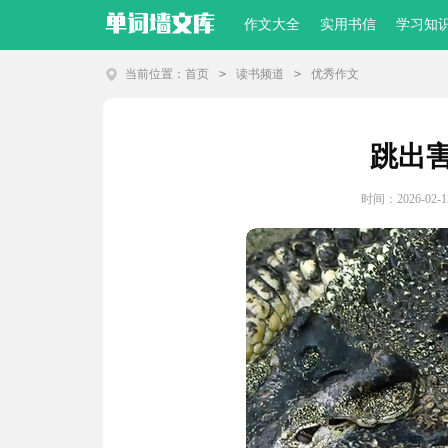
作文大全
实用书信
学习知
当前位置：
首页
>
读书频道
>
优秀作文
跳出
时间：2026-02-13