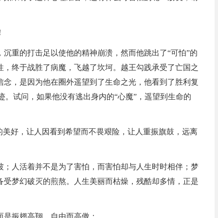
！
，沉重的打击足以使他的精神崩溃，然而他跳出了“可怕”的
性，终于战胜了病魔，飞越了坎坷。越王勾践承受了亡国之
信念，是因为他在圈外遥望到了生命之光，他看到了胜利复
迹。试问，如果他没有逃出身内的“心魔”，遥望到生命的
命的美好，让人因看到希望而不畏艰险，让人重振旗鼓，远离
坡；人活着并不是为了害怕，而害怕却与人生时时相伴；梦
备受梦幻破灭的煎熬。人生美丽而枯燥，残酷却多情，正是
而是振翅高翔，自由而高傲；