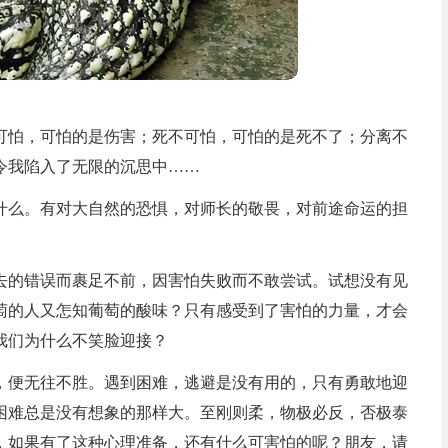
可怕，可怕的是伤害；死不可怕，可怕的是死不了；分离不
令我陷入了无限的沉思中……
什么。有对大自然的恐惧，对师长的敬畏，对前途命运的担
去的错误而裹足不前，因害怕失败而不敢尝试。试想没有见
萄的人又怎知葡萄的酸味？只有感受到了害怕的力量，才会
我们为什么不笑脸迎接？
，便无往不胜。遇到困难，逃避是没有用的，只有勇敢地迎
困难总是没有想象的那样大。至刚则柔，物极必反，否极泰
，如果有了这种心理准备，还有什么可害怕的呢？朋友，请