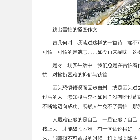
跳出害怕的怪圈作文
曾几何时，我读过这样的一首诗：痛不
可怕，可怕的是遗志……如今再来品味，这
是呀，现实生活中，我们总是在害怕着
忧，对挫折困难的抑郁与彷徨……
因为恐惧错误而固步自封，或是因为过
过马的人，怎知骏马奔驰如风？没有吃过葡
不断地迈向成功。既然人生免不了害怕，那
人最难征服的是自己，一旦征服了自己
接上去，才能战胜困难。有一句话说得好：
来。当障碍不可逾越的时候，机会就会降临