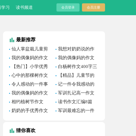
语学习
读书频道
会员登录
会员注册
最新推荐
仙人掌盆栽儿童剪
我想对奶奶说的作
纸教程
文(汇编11篇)
我的偶像妈的作文
我的偶像妈的作文
500字汇编八篇
600字汇编六篇
【热门】小学优秀
白杨树作文400字三
作文700字三篇
篇
心中的那棵树作文
【精品】儿童节的
作文700字五篇
令人感动的一件事
记一件令我感动的
作文(合集15篇)
事作文4篇
我的偶像妈的作文
军训扎记高一作文
500字锦集七篇
相约植树节作文
读书作文汇编8篇
奶奶的手优秀作文
军训最难忘的一件
(集合10篇)
事作文
猜你喜欢