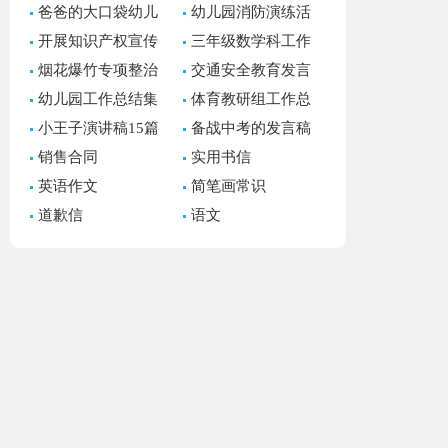
爸爸的大口袋幼儿
幼儿园消防演练活
园语言教案
动总结(汇编15篇)
开展知识产权宣传
三年级数学科工作
周活动总结
总结
烟花爆竹专项整治
交通安全教育发言
工作总结
稿通用15篇
幼儿园工作总结集
体育教研组工作总
锦15篇
结
小王子演讲稿15篇
备战中考的发言稿
15篇
销售合同
实用书信
英语作文
简笔画常识
道歉信
语文